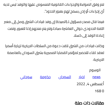
تتم وفق الضوابط والإجراءات القانونية المنصوص عليها والوفد ليس لديه
أي إجراءات أو إذن يسمح لهم بعبور الحدود”.
فيما قال مصدر مسؤول لـ(الصيحة) إن وفد قيادات الشرق وصل إلى معبر
اللفة الحدودي حوالي العاشرة صباحا،ولم يتم منحهم إذنا للعبور، وتمت
إعادة الوفد إلى كسلا.
وكانت قيادات من الشرق تلقت دعوة من السلطات الاريترية لزيارة أسمرا
لعقد لقاء للتحضير لمؤتمر القضايا المصيرية بشرق السودان بالعاصمة
الاريترية.
الوسوم
news
اخبار
السودان
حكومة
سوداني
أغسطس 4, 2022
168
0
تويتر
ڤايبر
طباعة
تيلقرام
ماسنجر
ماسنجر
واتساب
فيسبوك
مشاركة
مقالات ذات صلة
عبر