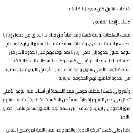
قيادات الشرق كان ينوي زيارة اريتريا
كسلا ــ إنتصار تقلاوي
منعت السلطات بولاية كسلا وفد أهلياً من قيادات الشرق من دخول إريتريا
عبر معبر اللفة الحدودي، وفشلت وساطة قادها السفير الاريتري للسماح
للوفد بعبور الحدود إلى داخل اريتريا بعد توفيقهم على الحدود لأكثر من
خمسة ساعات، وعاد الوفد إلى كسلا، وكانت السلطات السودانية قد
سمحت للوفد الأهلي بتناول وجبة غداء داخل الأراضي الاريترية على مقربة
من الحدود أقامتها لهم الحكومة الارتيرية.
وأبلغ والي كسلا المكلف خوجلي حمد (الصيحة) أن أسباب منع الوفد الأهلي
تتمثل في عدم تلقيهم إخطاراً رسمياً من الحكومة الاتحادية أو الوفد بنيتهم
عبور الحدود إلى اريتريا، وأضاف ” لن نسمح لهم بالعبور لأننا لم نتلقى اخطارا
بالأمر”.
وقال والي كسلا “حركة الدخول والخروج عبر معبر اللفة لمواطني البلدين