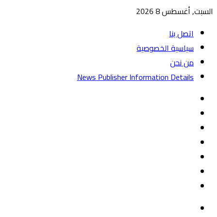
السبت, أغسطس 8 2026
اتصل بنا
سياسية الخصوصية
من نحن
News Publisher Information Details
واتساب
TikTok
تيلقرام
‏Google
Play
يوتيوب
تويتر
فيسبوك
القائمة