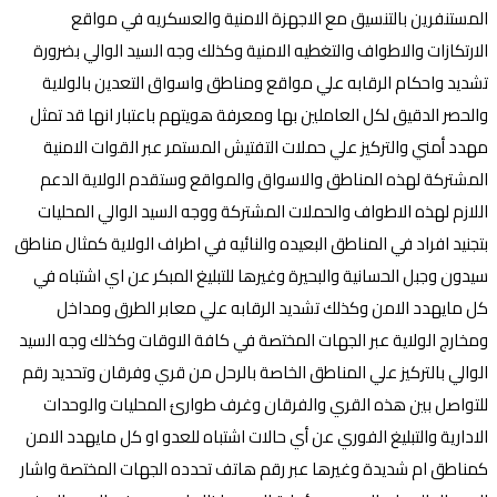
المستنفرين بالتنسيق مع الاجهزة الامنية والعسكريه في مواقع
الارتكازات والاطواف والتغطيه الامنية وكذلك وجه السيد الوالي بضرورة
تشديد واحكام الرقابه علي مواقع ومناطق واسواق التعدين بالولاية
والحصر الدقيق لكل العاملين بها ومعرفة هويتهم باعتبار انها قد تمثل
مهدد أمني والتركيز علي حملات التفتيش المستمر عبر القوات الامنية
المشتركة لهذه المناطق والاسواق والمواقع وستقدم الولاية الدعم
اللازم لهذه الاطواف والحملات المشتركة ووجه السيد الوالي المحليات
بتجنيد افراد في المناطق البعيده والنائيه في اطراف الولاية كمثال مناطق
سيدون وجبل الحسانية والبحيرة وغيرها للتبليغ المبكر عن اي اشتباه في
كل مايهدد الامن وكذلك تشديد الرقابه علي معابر الطرق ومداخل
ومخارج الولاية عبر الجهات المختصة في كافة الاوقات وكذلك وجه السيد
الوالي بالتركيز علي المناطق الخاصة بالرحل من قري وفرقان وتحديد رقم
للتواصل بين هذه القري والفرقان وغرف طوارئ المحليات والوحدات
الادارية والتبليغ الفوري عن أي حالات اشتباه للعدو او كل مايهدد الامن
كمناطق ام شديدة وغيرها عبر رقم هاتف تحدده الجهات المختصة واشار