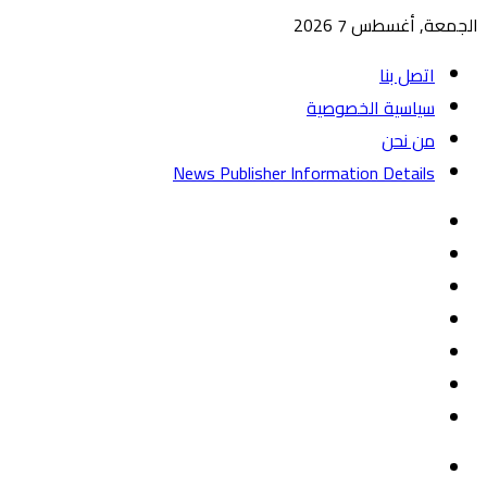
الجمعة, أغسطس 7 2026
اتصل بنا
سياسية الخصوصية
من نحن
News Publisher Information Details
واتساب
TikTok
تيلقرام
‏Google
Play
يوتيوب
تويتر
فيسبوك
القائمة