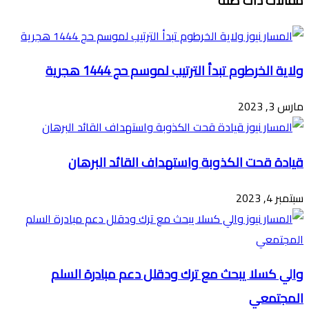
مقالات ذات صلة
عبر
البريد
ولاية الخرطوم تبدأ الترتيب لموسم حج 1444 هجرية
مارس 3, 2023
قيادة قحت الكذوبة واستهداف القائد البرهان
سبتمبر 4, 2023
والي كسلا يبحث مع ترك ودقلل دعم مبادرة السلم
المجتمعي