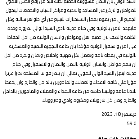
السيد الوالي بان الامن مسؤولية الجميع لذلك لابد من رفع الحس الامني
للمواطن والتركيز عبر المساجد والانديه ومراكز الشباب والتجمعات ليتحول
الجميع الي من يقوم بعمل الاستخبارات للتبليغ عن أي ظواهر سالبه وكل
مايهدد الامن بالولاية وفي ختام حديثه نادي السيد الوالي بضرورة وحدة
الكلمه والصف بين جميع اهل ومواطن وانسان الولاية من اجل الحفاظ
على امن واستقرار الولاية مؤكدا بان كافة الاجهزة الامنية والعسكريه
بالولاية في يقظة تامه وتعمل بكل مهنيه واخلاص وتفان وتجرد من اجل
ان ينعم مواطن وانسان الولاية بالامن والامان والاستقرار وفي ختام
حديثه ابتهل السيد الوالي للمولي تعالي ان ينصر قواتنا المسلحة نصرا عزيزا
مؤزرا علي كافة الاعداء والعملاء والماجورين بالداخل والخارج وان يحفظ
بلادنا عامه وولايتنا خاصة من كافة الاعداء والعملاء والماجورين بالداخل
والخارج ومن كل شر وبلاء ومكروه واذي وضر ووباء
ديسمبر 18, 2023
59
0
تويتر
ڤايبر
طباعة
تيلقرام
ماسنجر
ماسنجر
واتساب
فيسبوك
مشاركة