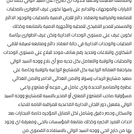
والمتابعة اللصيقة وتحسبا لحدوث اي طارئ اعلن السيد الوالي جملة من
القرارات والموجهات والتدابير علي راسها تكوين غرف الطوارئ بالمحليات
للمتابعه والمراقبه وانعقاد دائم لللجان الامنية بالمحليات والوجود الدائم
والمستمر للمدير التنفيذي للمحليه والأجهزة الامنية بالمتابعه وكذلك
تكوين غرف علي مستوي الوحدات الادارية وتكن غرف الطوارئ برئاسة
المحليات والوحدات الادارية في حالة انعقاد دائم ومتابعه لصيقه لتلقي
الشكاوي والبلاغات وتحديد رقم هاتف موحد للبلاغ علي مستوي الوحدات
والمحليات والولاية والتعامل بكل جديه مع أي بلاغ ووجه السيد الوالي
بمراجعة العماله الزراعيه بكل المشاريع الزراعيه بالولاية وخاصة علي
صعيد مشاريع الزيداب وسولا والامن الغذائي الدامر والامن الغذائي
عطبرة والمناصير الجديدة واي عامل في مزرعه أو مشروع زراعي
مسؤولية صاحب المشروع المعني أو المدير بالنسبه للمشاريع ووجه السيد
الوالي بتفعيل دور اللجان الادارية القاعديه للمراقبه التامه للاحياء
والسكان وحصر دقيق وشامل لكل المنازل المؤجره خاصة الايجارات بعد
احداث التمرد الاخيره وكذلك متابعة المؤسسات بالحي ومعرفة اي وجود
بها من خارج الحي ووجه السيد الوالي بالاستفاده القصوي من