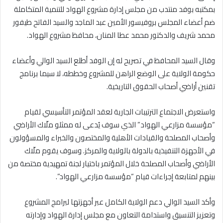
بمكتبه بوفد منتدب من مجلس إدارة مشروع الهواد للتنمية المتكاملة
ضم أعضاء المجلس بروفيسور الأمين عبد الماجد والسيد الفاتح طيفور
محمد شريف والدكتور محمد عطا المنان، محافظ مشروع الهواد.
وقال السيد المحافظ في تصريح له إن الوفد أطلع السيد الوالي وأعضاء
حكومة الولاية على الوضع الراهن للمشروع وخططه، لا سيما برنامج
تقنين أراضي أصحاب الحقوق التاريخية.
واستعرض الاجتماع الترتيبات الجارية لعقد المؤتمر التأسيسي لقيام
“مؤسسة مزارعي الهواد” الذي سوف يُدعى له ممثلو ملّاك الأراضي
وأصحاب المصلحة والقيادات الأهلية والمختصون والخبراء والمسؤولون
في الأجهزة التنفيذية بالدولة بالولاية والمركز. وسوف يقوم ملّاك
الأراضي وأصحاب المصلحة خلال المؤتمر باختيار لجنة تمهيدية مختصة من
بينهم لمتابعة إجراءات قيام “مؤسسة مزارعي الهواد”.
وأكد السيد الوالي دعم الولاية الكامل عبر أجهزتها لبرامج المشروع
وتعزيز التنسيق واستدامة التعاون مع مجلس إدارة الهواد وإدارته