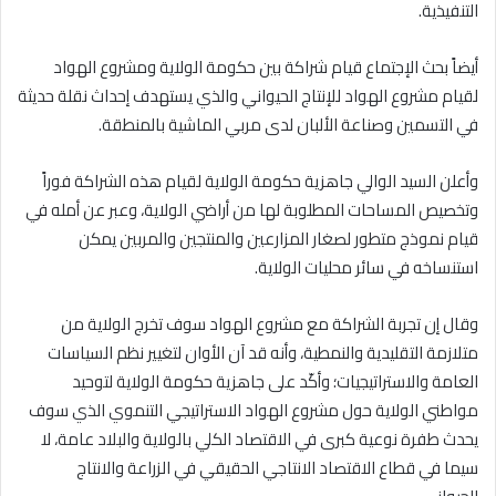
التنفيذية.
أيضاً بحث الإجتماع قيام شراكة بين حكومة الولاية ومشروع الهواد
لقيام مشروع الهواد للإنتاج الحيواني والذي يستهدف إحداث نقلة حديثة
في التسمين وصناعة الألبان لدى مربي الماشية بالمنطقة.
وأعلن السيد الوالي جاهزية حكومة الولاية لقيام هذه الشراكة فوراً
وتخصيص المساحات المطلوبة لها من أراضي الولاية، وعبر عن أمله في
قيام نموذج متطور لصغار المزارعين والمنتجين والمربين يمكن
استنساخه في سائر محليات الولاية.
وقال إن تجربة الشراكة مع مشروع الهواد سوف تخرج الولاية من
متلازمة التقليدية والنمطية، وأنه قد آن الأوان لتغيير نظم السياسات
العامة والاستراتيجيات؛ وأكّد على جاهزية حكومة الولاية لتوحيد
مواطني الولاية حول مشروع الهواد الاستراتيجي التنموي الذي سوف
يحدث طفرة نوعية كبرى في الاقتصاد الكلي بالولاية والبلاد عامة، لا
سيما في قطاع الاقتصاد الانتاجي الحقيقي في الزراعة والانتاج