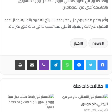
واكد صديق في تصريح صحفي اليوم الاحد عن وجود متسولين
بالعاصمة أغنى من الموظفين.
وأقر بعدم مقتدرتهم على حصر عدد الشرائح الفقيرة بالولاية، وقال عدد
الفقراء غير ثابت ومتحرك للأعلى مما تسبب لنا في حالة قلق متزايدة.
news
اخبار
فيسبوك
تويتر
ماسنجر
واتساب
تيلقرام
ڤايبر
مشاركة عبر البريد
طباعة
مقالات ذات صلة
التيجاني حاج موسى
ديسمبر 28, 2021