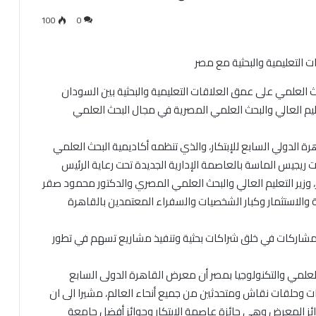
100
0
 العلمي على عمق العلاقات التعليمية والبحثية بين السودان
ليم العالي والبحث العلمي المصرية في مجال البحث العلمي
لدولي السابع للإبتكار، والذي تنظمه أكاديمية البحث العلمي
رة من 13 – 14/ 2023م، بفندق سانت ريجيس الماسة بالعاصمة الإدارية الجديدة تحت رعاية الرئيس
وزير التعليم العالي والبحث العلمي المصري والدكتور محمود صقر
ة والاستثمار وكبار الشخصيات والسفراء المعتمدين بالقاهرة
لمشاركات في خلق شراكات بحثية وتنفيذ مشاريع تسهم في تطور
العلمي والتكنولوجيا بمصر أن معرض القاهرة الدولى السابع
مرات وحلقات نقاش ومتحدثين من جميع أنحاء العالم، مشيرا الى ان
ئز المعرض وهي جائزة عاصمة الابتكار وجوائز أفضل جامعة