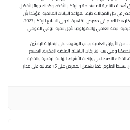
أهداف التنمية المستدامة والإبتكار الأخضر، وكذلك جوائز لأفضل
صر في كل المجالات طبقا لقواعد البيانات العالمية، مؤكداً بأن
أكاديمية البحث العلمي والتكنولوجيا، ستعلن عاصمة الابتكار هذا العام في معرض القاهرة الدولي السابع للإبتكار 2023،
يمية البحث العلمي والتكنولوجيا لأجل تنمية الوعي القومي
من الأوراق العلمية بجانب الوقوف على ابتكارات الباحثين
م المعرض هذا العام أكثر من 11 جناحًا متخصصًا وهي بيت الشركات الناشئة، الملكية الفكرية، التصنيع
، الذكاء الاصطناعي وإنترنت الأشياء، الزراعة الرقمية والذكية،
الطاقة والمياه، الأجهزة الطبية والتعويضية، الابتكار الأخضر، تبسيط العلوم، كما يشتمل المعرض على 15 فعالية على مدار