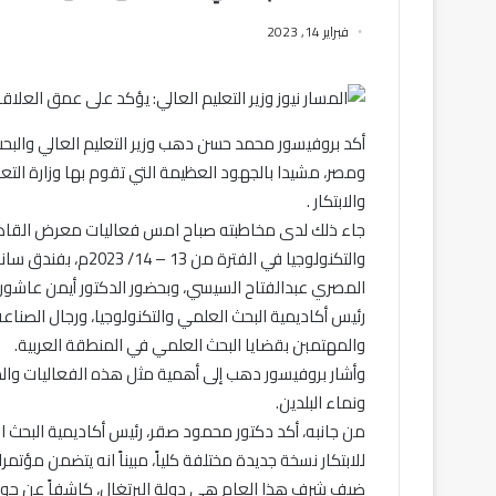
فبراير 14, 2023
أكد بروفيسور محمد حسن دهب وزير التعليم العالي والبحث
ومصر، مشيدا بالجهود العظيمة التي تقوم بها وزارة التع
والابتكار .
جاء ذلك لدى مخاطبته صباح امس فعاليات معرض القاهرة ا
والتكنولوجيا في الفت
المصري عبدالفتاح السيسي، وبحضور الدكتور أيمن عاشور، 
رئيس أكاديمية البحث العلمي والتكنولوجيا، ورجال الصناع
والمهتمبن بقضايا البحث العلمي في المنطقة العربية.
وأشار بروفيسور دهب إلى أهمية مثل هذه الفعاليات وا
ونماء البلدين.
من جانبه، أكد دكتور محمود صقر، رئيس أكاديمية البحث 
للابتكار نسخة جديدة مختلفة كلياً، مبيناً انه يتضمن مؤت
ضيف شرف هذا العام هي دولة البرتغال، كاشفاً عن جوا