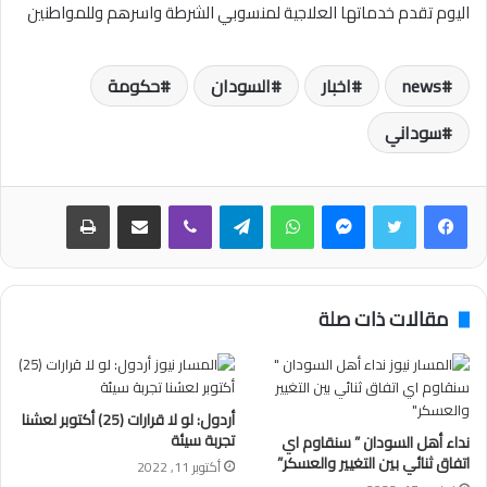
اليوم تقدم خدماتها العلاجية لمنسوبي الشرطة واسرهم وللمواطنين
news
اخبار
السودان
حكومة
سوداني
فيسبوك
تويتر
ماسنجر
واتساب
تيلقرام
ڤايبر
مشاركة عبر البريد
طباعة
مقالات ذات صلة
أردول: لو لا قرارات (25) أكتوبر لعشنا
تجربة سيئة
نداء أهل السودان ” سنقاوم اي
اتفاق ثنائي بين التغيير والعسكر”
أكتوبر 11, 2022