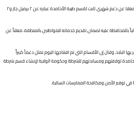
وقد قص الوزير شريط الافتتاح لكل قسم وقام ومرافقوه بتفقد الأقسام والقوات العاملة بها كما دون قيداً بدفاتر الأحوال بالأقسام التي تم افتتاحها، معلنا عن دعم شهري ثابت لقسم طيبة الأحامدة عباره عن ٢ برميل جاز و٢
باً بالمحافظة عليه لضمان تقديم خدماته للمواطنين بالمنطقة، معلناً عن
لبلاد، وقال إن الأقسام التي تم افتتاحها اليوم تمثل دعماً كبيراًَ
ة الأحامدة لوقفتهم ومساندتهم للشرطة وحكومة الولاية لإنشاء قسم شرطة
في توفير الأمن ومكافحة الممارسات السالبة.