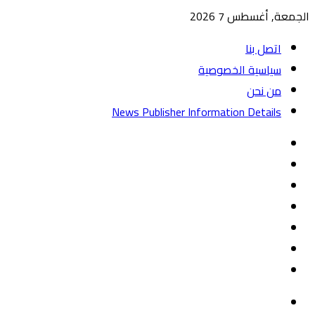
الجمعة, أغسطس 7 2026
اتصل بنا
سياسية الخصوصية
من نحن
News Publisher Information Details
واتساب
TikTok
تيلقرام
‏Google
Play
يوتيوب
تويتر
فيسبوك
القائمة