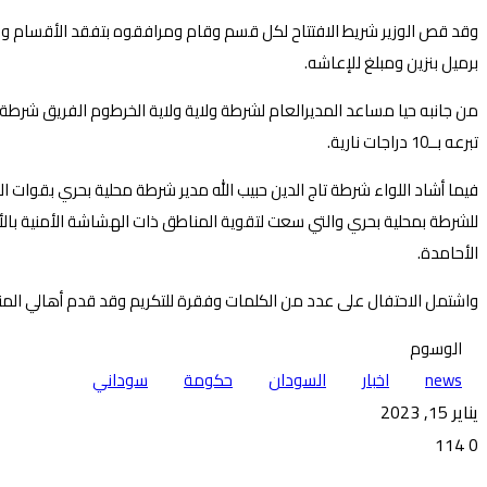
برميل بنزين ومبلغ للإعاشه.
من جانبه حيا مساعد المديرالعام لشرطة ولاية ولاية الخرطوم الفريق شرطة 
تبرعه بــ10 دراجات نارية.
فيما أشاد اللواء شرطة تاج الدين حبيب الله مدير شرطة محلية بحري بقوات الش
للشرطة بمحلية بحري والتي سعت لتقوية المناطق ذات الهشاشة الأمنية بالأ
الأحامدة.
واشتمل الاحتفال على عدد من الكلمات وفقرة للتكريم وقد قدم أهالي المن
الوسوم
news
اخبار
السودان
حكومة
سوداني
يناير 15, 2023
114
0
تويتر
ڤايبر
طباعة
تيلقرام
ماسنجر
ماسنجر
واتساب
فيسبوك
مشاركة