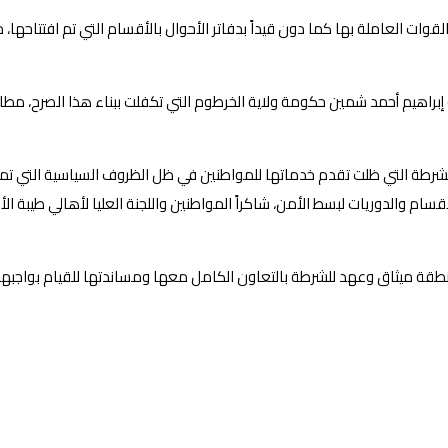
إبراهيم أحمد شمين حكومة ولاية الخرطوم التي تكفلت ببناء هذا الصرح، مطال
رطة التي ظلت تقدم خدماتها للمواطنين في ظل الظروف السياسية التي تمر بها ا
قسام والدوريات لبسط الأمن، شاكراً المواطنين واللجنة العليا لأهالي طيب
طقة ميثاق وعهد للشرطة بالتعاون الكامل معها ومساندتها للقيام بواجبها 