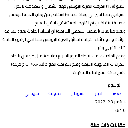
الكيلو (178) انحرفت العربة البوكس جهة الشمال واصطدمت بالبص
السياحي مما ادي الي وفاة عدد (6) اشخاص من ركاب العربة البوكس
واصابة ثلاثة اخرين تم نقلهم للمستشفي لتلقي العلاج
وتفيد متابعات (المكتب الصحفي للشرطة) ان اسباب الحادث تعود للسرعة
الزائدة والنوم اثناء القيادة لسائق العربة البوكس مما ادي لوقوع الحادث
اثناء التفويج وفور.
وقوع الحادث قامت شرطة المرور السريع بولاية شمال كردفان باتخاذ
الاجراءات القانونية اللازمة وفتح بلاغ تحت المواد (66/62/ا ب ح حركة)
وفتح حركة السير امام المركبات
الوسوم
news
اخبار
السودان
حكومة
سوداني
سبتمبر 23, 2022
261
0
تويتر
ڤايبر
طباعة
تيلقرام
ماسنجر
ماسنجر
واتساب
فيسبوك
مشاركة
مقالات ذات صلة
عبر