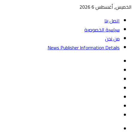
الخميس, أغسطس 6 2026
اتصل بنا
سياسية الخصوصية
من نحن
News Publisher Information Details
واتساب
TikTok
تيلقرام
‏Google
Play
يوتيوب
تويتر
فيسبوك
القائمة