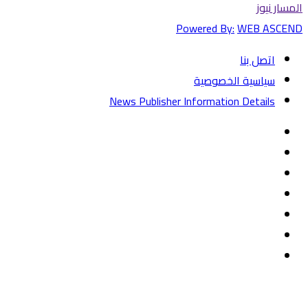
المسار نيوز
Powered By:
WEB ASCEND
اتصل بنا
سياسية الخصوصية
News Publisher Information Details
فيسبوك
تويتر
يوتيوب
‏Google
Play
تيلقرام
TikTok
واتساب
زر
تويتر
تيلقرام
ماسنجر
ماسنجر
واتساب
فيسبوك
الذهاب