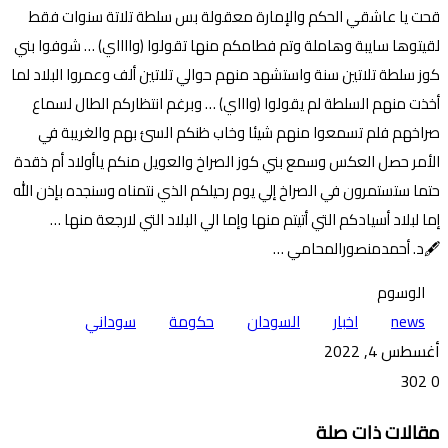
قحت يا عاشقي الحكم والإمارة معقولة بس سلطة تلاتة سنوات فقط
لقيتوها سايبة وهاملة وتم فطامكم منها تقولوا (وااااي) … شوفوا بني
كوز سلطة تلاتين سنة واستشهد منهم حوالي تلاتين ألف وعمروا البلاد لما
أخذت منهم السلطة لم يقولوا (واااي) … وبرغم انتظاركم الطال لسماع
صراخهم فلم تسمعوا منهم شيئا وخاب ظنكم السئ بهم والغريبة في
الأمر حصل العكس وسمع بني كوز الصراخ والعويل منكم ياأولاد أم ذقدة
حتما ستستمرون في الصراخ إلي يوم رحيلكم الذي نتمناه وسنجده بإذن الله
إما لبلاد أسيادكم التي أتيتم منها وإما الي البلاد التي لارجعة منها …
🖋️د. أحمدمنصورالمحامي …
الوسوم
news
اخبار
السودان
حكومة
سوداني
أغسطس 4, 2022
302
0
تويتر
ڤايبر
طباعة
تيلقرام
ماسنجر
ماسنجر
واتساب
فيسبوك
مشاركة
مقالات ذات صلة
عبر