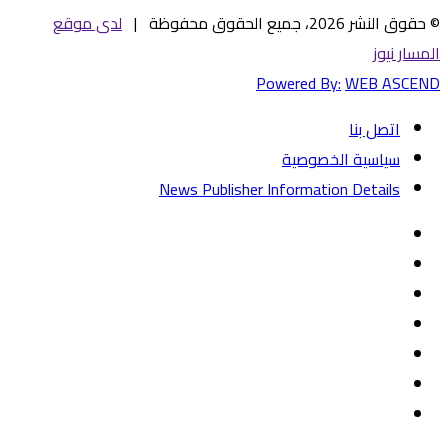
© حقوق النشر 2026، جميع الحقوق محفوظة |
لدى موقع
المسار نيوز
Powered By:
WEB ASCEND
اتصل بنا
سياسية الخصوصية
News Publisher Information Details
فيسبوك
تويتر
يوتيوب
‏Google
Play
تيلقرام
TikTok
واتساب