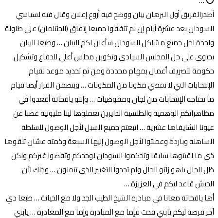
⭕ …
أصدرالفريق أول البرهان بيان ووضح فيه أروع إعلان وقال فيه لسياسي
السودان بعد عشرة أيام إن لم تتفقوا جميعا إتفاق (الجنتلمان) علي طاولة
واحدة لحل جميع مشاكل السودان سأعلن لكم البيان … وطبعا البيان
يحتوي علي حل المجلس السيادي وتكوين مجلس أعلي للدفاع وتشكيل
حكومة لتصريف أعمال بمهام محددة ومن ثم تحديد موعد لقيام
الإنتخابات التي لا تقصي مكونا من المكونات … ويتضمن القرار أيضا قيام
ما تحتاجه الإنتخابات من لجان ومفوضيات … وإنتو ياقحاتة أقعدوا في
مظاهراتكم الوهمية والطلسية الدايرين تعملوها لينا مليونية غصبا عن
عيونا الشايفاها عشرية … اتبعتم جميع السبل لأجل الوصول للسلطة
الساهلة وباردة وعملتوا لأجل الوصول إليها السبعة وذمته عشان تلقوها
ذي ما لقيتوها سابقا وتحكموا السودان لوحدكم وتقصوا غيركم ولكن
ظل الحال ياهو زاتو الحال ولم تجدوا التغيير الذي تتمنون … وذلك لأن
الجيش قاعد ليكم في العزيزة …
أها ياقحاتة معانا في مبادرة الشيخ الطيب الجد ولا مع الخيانة … طبعا دي
آخر فرصة ليكم يابني قحت فإما مع المبادرة وإما مع المغادرة … يابني