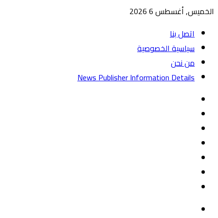
الخميس, أغسطس 6 2026
اتصل بنا
سياسية الخصوصية
من نحن
News Publisher Information Details
واتساب
TikTok
تيلقرام
‏Google
Play
يوتيوب
تويتر
فيسبوك
القائمة