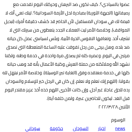
عضوا بالسيادي؟. كيف تكون ضد البرهان وحركتك اليوم تقدمت مع
رصيفاتها (الجبهة الثورية) بمبادرة لحل الأزمة السودانية؟. ليتك تعي أنك لا
قيمة لك في سودان المستقبل. لأن الحاضر قد كشف حقيقة أمرك (تبديل
المواقف). وخلاصة الأمر ليت العملاء الجدد يتعظون من سيرتك التي لا
تشرف أحد. وتعافها النفوس الحرة الأبية. وبئس لسياسي عمل كل حياته
ضد بلده. وهل يرجى من رجل تفوقت عليه الساعة المتعطلة التي تصدق
مرتين في اليوم. وعمره كله لم يصدق مرة واحدة في خدمة وطنه. ولكننا
نشهد الله وملائكته من حملة العرش وكتبة الأعمال بأنه قد وهب حياته
كلها في خدمة معتقده وفق (الغاية تبرر الوسيلة). وخلاصة الأمر نبتهل لله
بقولنا: (اللهم إنك تعلم ولا نعلم. إن كان في الرجل خير للإسلام والسودان
رده للحق عاجلا غير آجل. وإن كانت الأخرى اللهم خذه أخذ عزيز مقتدر اليوم
قبل الغد. ليكون للحاضرين عبرة. ولمن خلفه آية).
الأثنين ٢٠٢٢/٣/٢٨
الوسوم
news
اخبار
السودان
حكومة
سوداني