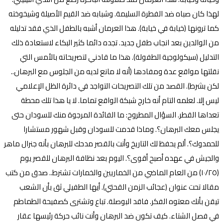
لهذا كان صباه ضد الفطرة السليمة. وشبابه ضد القيم الأصيلة وشيخوخته
كما ترونها (خيابة في خيابة). هذا العرمان أشبه بالطفل الذي فقد تدليله
من الوالدين بعد انجاب طفل جديد. تجده دائما كثير البكاء لاستعادة ذلك
التدليل (سيكولوجية الطفولة). هذا ما قادني لتصريحاته بالأمس التي
نقلتها مواقع عدة ومفادها (أنه لا مانع لديه من الجلوس مع البرهان..
لكن بشرط). القصد من تلك التصريحات التواجد في دائرة الظل الإعلامي
ليس إلا. لعلمه التام أنه خارج شبكة الواقع تماما. لا يا هذا تلك محطة
تعداها القطر. السؤال المطروح: ما الفائدة المرجوة منك للسودان حتى
يجلس معك البرهان؟. وماذا قدمت للسودان وقبل شهور مستشارا
للحمدوك؟. ألم يحفظ لك التاريخ وأنت بالقصر مدحك للبرهان بأنه جنرال ماهر
والجيش في عهده أصبح أقوى؟. اليوم بعد نظافة البرهان للقصر يوم
(١٠/٢٥) من العام الماضي من الخماريين والخمارات تشترط.. صدق من كتب
مقالا تحت عنوان (عجائب الزمن القحتي). أيها الطفيلي ثق بأن الشعب
تيقن بأنك معتوه الفكر. فاقد البوصلة. تباع وتشترى كصفيحة الطماطم
في فصل الشتاء. كيف تكون ضد البرهان وأنت نائب حركة رئيسها عقار