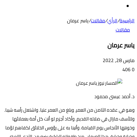
عن
الوضع
المظلم
الرئيسية
/
الرأي
/
مقالات
/
ياسر عرمان
مقالات
ياسر عرمان
مارس 28, 2022
406
0
د. أحمد عيسى محمود
وهو في عقده الثامن من العمر. وبلغ من العمر عتيا. واشتعل رأسه شيبا.
وللأسف مازال في ضلاله القديم. وأكاد أجزم لو أتت كل أمة بعملائها
وخونتها الأنجاس يوم القيامة. وأتينا به على رؤوس الخلائق لكفاهم لؤما
وخيانة وخيابة. هذا العرمان منذ طفولته الباكرة رضع من الثدي اللينيني.