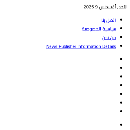
الأحد, أغسطس 9 2026
اتصل بنا
سياسية الخصوصية
من نحن
News Publisher Information Details
واتساب
TikTok
تيلقرام
‏Google
Play
يوتيوب
تويتر
فيسبوك
القائمة