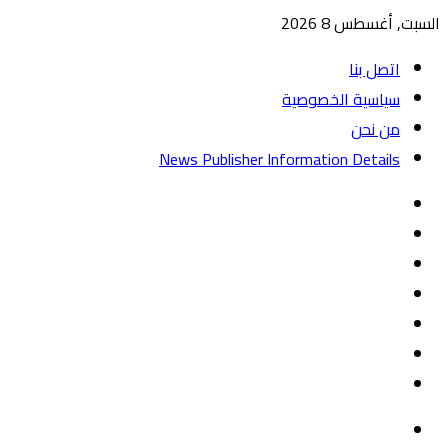
السبت, أغسطس 8 2026
اتصل بنا
سياسية الخصوصية
من نحن
News Publisher Information Details
واتساب
TikTok
تيلقرام
‏Google
Play
يوتيوب
تويتر
فيسبوك
القائمة