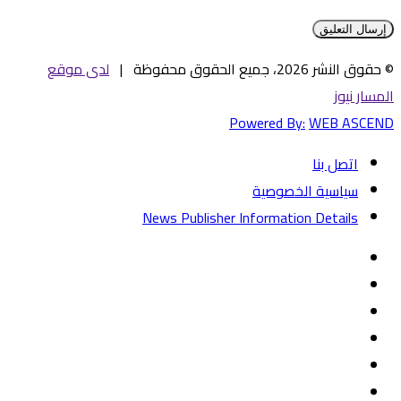
© حقوق النشر 2026، جميع الحقوق محفوظة |
لدى موقع
المسار نيوز
Powered By:
WEB ASCEND
اتصل بنا
سياسية الخصوصية
News Publisher Information Details
فيسبوك
تويتر
يوتيوب
‏Google
Play
تيلقرام
TikTok