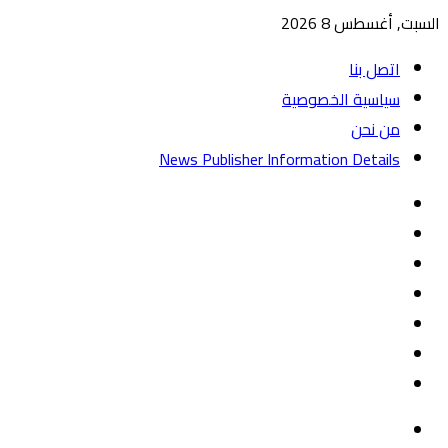
السبت, أغسطس 8 2026
اتصل بنا
سياسية الخصوصية
من نحن
News Publisher Information Details
واتساب
TikTok
تيلقرام
‏Google
Play
يوتيوب
تويتر
فيسبوك
القائمة