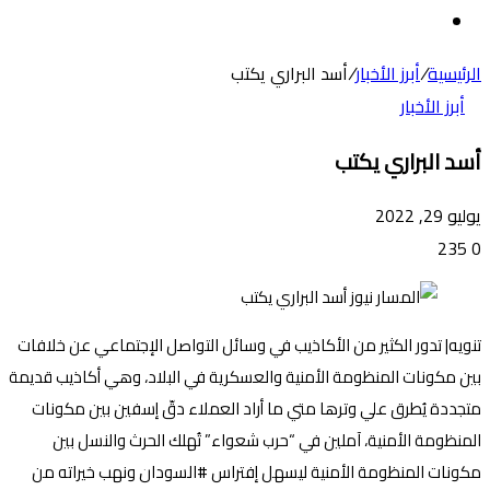
عن
الوضع
المظلم
الرئيسية
/
أبرز الأخبار
/
أسد البراري يكتب
أبرز الأخبار
أسد البراري يكتب
يوليو 29, 2022
235
0
تنويه| تدور الكثير من الأكاذيب في وسائل التواصل الإجتماعي عن خلافات
بين مكونات المنظومة الأمنية والعسكرية في البلاد، وهي أكاذيب قديمة
متجددة يُطرق علي وترها متي ما أراد العملاء دقّ إسفين بين مكونات
المنظومة الأمنية، آملين في “حرب شعواء” تُهلك الحرث والنسل بين
مكونات المنظومة الأمنية ليسهل إفتراس #السودان ونهب خيراته من