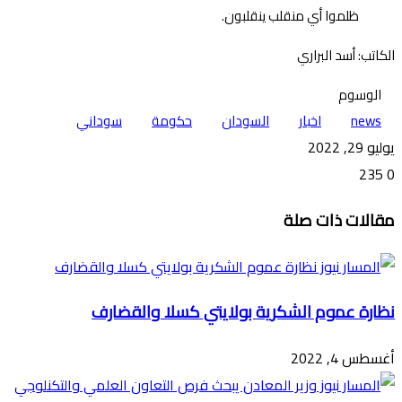
ظلموا أي منقلب ينقلبون.
الكاتب: أسد البراري
الوسوم
news
اخبار
السودان
حكومة
سوداني
يوليو 29, 2022
235
0
تويتر
ڤايبر
طباعة
تيلقرام
ماسنجر
ماسنجر
واتساب
فيسبوك
مشاركة
مقالات ذات صلة
عبر
البريد
نظارة عموم الشكرية بولايتي كسلا والقضارف
أغسطس 4, 2022