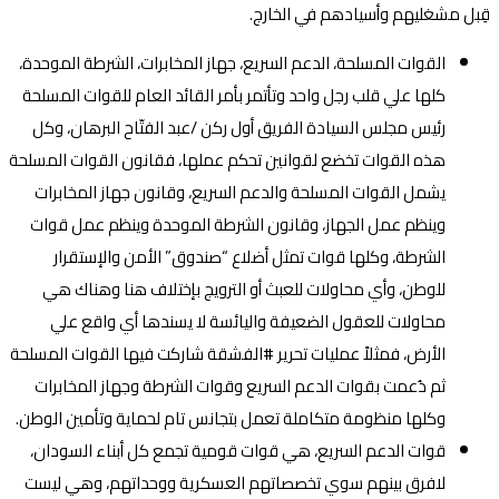
قِبل مشغليهم وأسيادهم في الخارج.
القوات المسلحة، الدعم السريع، جهاز المخابرات، الشرطة الموحدة،
كلها علي قلب رجل واحد وتأتمر بأمر القائد العام للقوات المسلحة
رئيس مجلس السيادة الفريق أول ركن /عبد الفتّاح البرهان، وكل
هذه القوات تخضع لقوانين تحكم عملها، فقانون القوات المسلحة
يشمل القوات المسلحة والدعم السريع، وقانون جهاز المخابرات
وينظم عمل الجهاز، وقانون الشرطة الموحدة وينظم عمل قوات
الشرطة، وكلها قوات تمثل أضلاع “صندوق” الأمن والإستقرار
للوطن، وأي محاولات للعبث أو الترويج بإختلاف هنا وهناك هي
محاولات للعقول الضعيفة واليائسة لا يسندها أي واقع علي
الأرض، فمثلاً عمليات تحرير #الفشقة شاركت فيها القوات المسلحة
ثم دُعمت بقوات الدعم السريع وقوات الشرطة وجهاز المخابرات
وكلها منظومة متكاملة تعمل بتجانس تام لحماية وتأمين الوطن.
قوات الدعم السريع، هي قوات قومية تجمع كل أبناء السودان،
لافرق بينهم سوي تخصصاتهم العسكرية ووحداتهم، وهي ليست