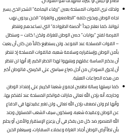
نظام أو جيش أو غيره، فالهدف هو السودان.
ولذلك تري القوات المسلحة بعين “زرقاء اليمامة” الشجر الذي يسير
تجاه الوطن ويخبئ خلفه “الطامعون والغزاة” الذين يردون نهب
ثرواتنا، كما نعلم جيداً “أحصنة الطروادة” التي تساعدهم وتنتظر
الفرصة لفتح “بوابات” حصن الوطن للغزاة، ولكن ! كانت – وستظل
– القوات المسلحة عند الموعد، ولن يستطيع كائناً من كان أن يعبث
بأمن الوطن وإستقراره وسلامة شعبه، فالقوات المسلحة إذ تنتظر
أن يحكم الساسة عقلهم وينتبهوا لهذا الخطر الكبير، إلا أنها لن تنتظر
أن يٌحرق السودان من أجل صراع سياسي علي الكرسي، فالوطن أكبر
من هذه الصراعات العبثية.
كما نرسلها رسالة تطمين لجموع شعبنا الكريم علي إمتداد الوطن
وخارجه، أنه بإذن الله تعالي مازالت قواتكم المسلحة عند ثقتكم بها،
وأنها لم ولن تضعف بإذن الله تعالي، ولن تغير عقيدتها في الدفاع
عن الوطن وعقيدة شعبه، وستكون سيف الشعب المسلول وجند
الله المنصور ضد كل من يفكر في أن يزعزع الإستقرار والأمن، أو يحلم
بأن تطأ أرض الوطن أجناد الغزاة وعملاء السفارات، وسيعلم الذين