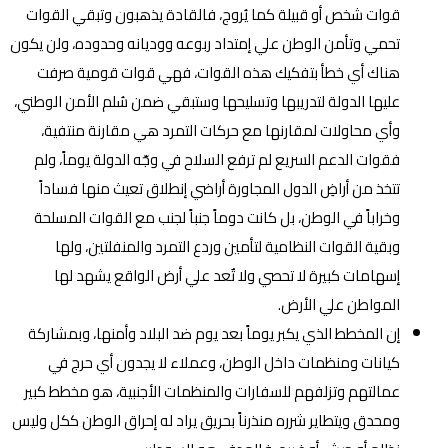
قوات شخص أو قبيلة كما يُروج، فالقادة يذهبون وتبقي القوات
تحمي وتأمن الوطن علي إمتداد ربوعه ووديانه وحدوده، ولن يكون
هناك أي خطأ بتفكيك هذه القوات، فهي قوات قومية صرفت
عليها الدولة لتدريبها وتسليحها وستبقي ضمن سُلم الأمن الوطني،
وأي محاولات لمقارنها مع حركات التمرد هي مقارنة منتفية،
فقوات الدعم السريع لم ترفع السلاح في وجّه الدولة يوماً، ولم
تتخذ من أراضِ الدول المجاورة أراضي إنطلاق تعيث منها فساداً
وخراباً في الوطن، بل كانت دوماً جنباً لجنب مع القوات المسلحة
وبقية القوات النظامية لتأمين وردع التمرد والمنفلتين، ولها
إسهامات كبيرة لا تحصي ولا تٌعد علي أرض الواقع يشهد لها
المواطن علي الأرض.
إن المخطط الذي يكبر يوماً بعد يوم ضد البلاد وأمنها، وبمشاركة
كيانات ومنظمات داخل الوطن، وعملاء لا يجدون أي حرج في
عمالتهم وتزلفهم للسفارات والمنظمات الأجنبية، هو مخطط كبير
ومحدق ويتطاير شرره منذرناً بحريق يراد له إحراق الوطن ككل وليس