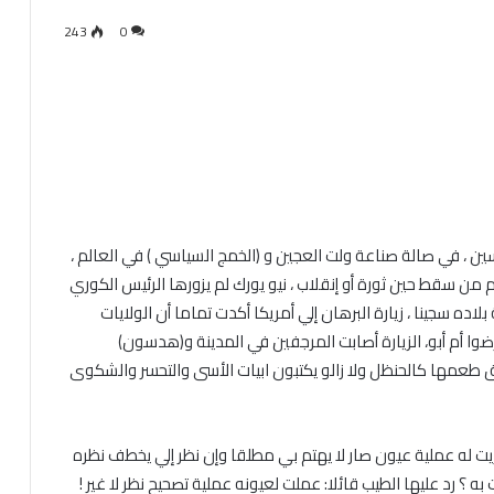
243
0
ين ، في صالة صناعة ولت العجين و (الخمج السياسي ) في العالم ،
من سقط حين ثورة أو إنقلاب ، نيو يورك لم يزورها الرئيس الكوري
ده سجينا ، زيارة البرهان إلي أمريكا أكدت تماما أن الولايات
رضوا أم أبو، الزيارة أصابت المرجفين في المدينة و(هدسون)
 طعمها كالحنظل ولا زالو يكتبون ابيات الأسى والتحسر والشكوى
ريت له عملية عيون صار لا يهتم بي مطلقا وإن نظر إلي يخطف نظره
؟ رد عليها الطيب قائلا: عملت لعيونه عملية تصحيح نظر لا غير !