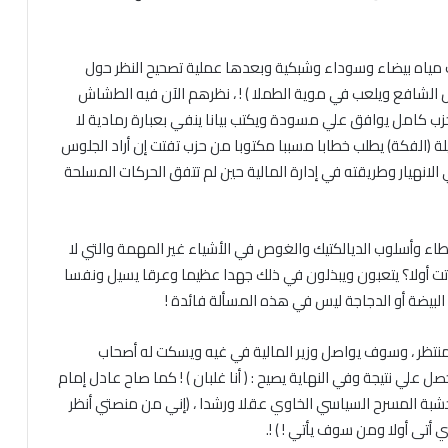
ت مياه بيضاء وسوداء وشبكية وبعدها عملية تصحيح النظر حول
لشافع ويلعب في موية الطملا ) ! ، نظرهم الآن فيه الطشاش
 حزب كامل يوافق علي مسودة ويكتب بيانا ينفي بعبارة رمادية لا
(الفكة) يطلب خطابا مسببا مكتوبا من حزب تفتت إن أراد الجلوس
الانهيار وطريقته في إدارة المالية حين لم تتفق الحركات المسلحة
ء وأسلوب الديالكتيك والغوص في الأشياء غير المهمة والتي لا
أتت أولا؟ يتعبون ويبذلون في ذلك جهدا عظيما وعرقا يسيل ونفسا
ت البيضة أو الدجاجة ليس في هذه المسألة فائدة !
لمنتظر ، وسوف يواصل وزير المالية في غيه ويسكت له أصحاب
علي نتيجة وفي النهاية يصيح : ( أنا غلبان ) ! كما صاح عادل إمام
شبة المسرح السياسي الخاوي عقلا ورشدا ، (إني من منصتي أنظر
 أتى أولا ومن سوف يأتي ! ) !.