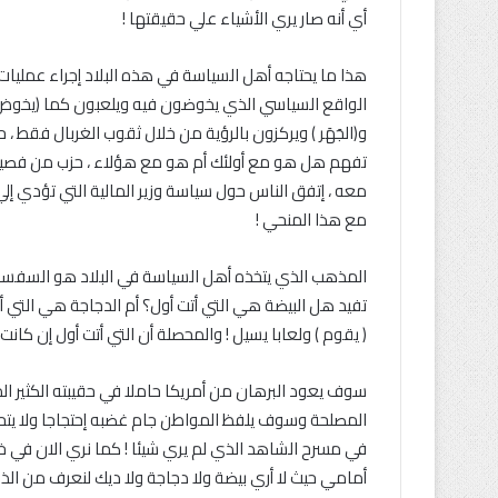
أي أنه صار يري الأشياء علي حقيقتها !
هذا ما يحتاجه أهل السياسة في هذه البلاد إجراء عمليا
الواقع السياسي الذي يخوضون فيه ويلعبون كما (يخوض ا
و(الجَهَر ) ويركزون بالرؤية من خلال ثقوب الغربال فقط ،
تفهم هل هو مع أولئك أم هو مع هؤلاء ، حزب من فصيلة 
معه ، إتفق الناس حول سياسة وزير المالية التي تؤدي إلي 
مع هذا المنحي !
المذهب الذي يتخذه أهل السياسة في البلاد هو السفسطا
تفيد هل البيضة هي التي أتت أول؟ أم الدجاجة هي التي 
( يقوم ) ولعابا يسيل ! والمحصلة أن التي أتت أول إن كان
سوف يعود البرهان من أمريكا حاملا في حقيبته الكثير ا
المصلحة وسوف يلفظ المواطن جام غضبه إحتجاجا ولا يتحصل 
في مسرح الشاهد الذي لم يري شيئا ! كما نري الان في خ
أمامي حيث لا أري بيضة ولا دجاجة ولا ديك لنعرف من الذي