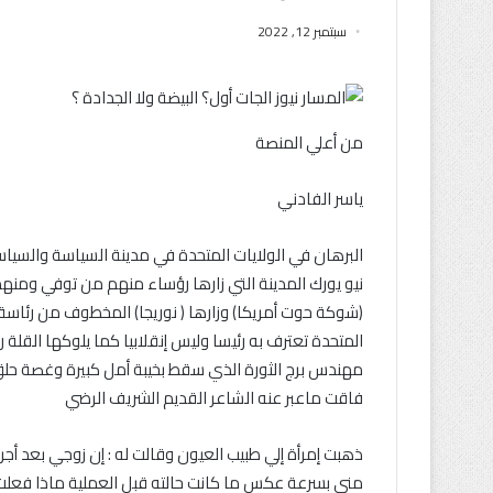
سبتمبر 12, 2022
من أعلي المنصة
ياسر الفادني
البرهان في الولايات المتحدة في مدينة السياسة والسياس
نيو يورك المدينة التي زارها رؤساء منهم من توفي ومنهم 
(شوكة حوت أمريكا) وزارها ( نوريجا) المخطوف من رئاسة بلا
المتحدة تعترف به رئيسا وليس إنقلابيا كما يلوكها القلة 
مهندس برج الثورة الذي سقط بخيبة أمل كبيرة وغصة حلق
فاقت ماعبر عنه الشاعر القديم الشريف الرضي
ذهبت إمرأة إلي طبيب العيون وقالت له : إن زوجي بعد أج
مني بسرعة عكس ما كانت حالته قبل العملية ماذا فعلت به 