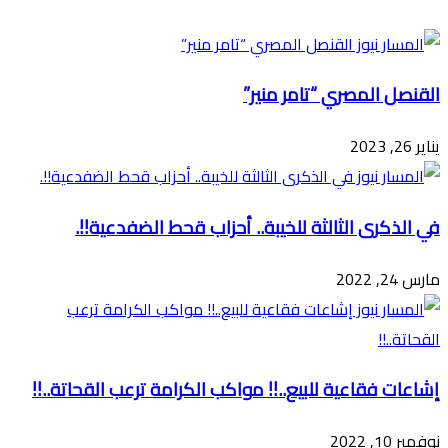
عبر
البريد
القنصل المصري “تامر منير”
يناير 26, 2023
في الذكرى الثالثة للخيبة.. أحزاب قحط الضفدعية!!.
مارس 24, 2022
إشاعات فقاعية للبيع..!! مواكب الكرامة ترعب القحاتة..!!
نوفمبر 10, 2022