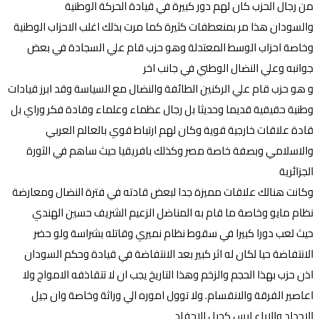
من رجال الحزب كان لهم دور كبيرة في قيادة الحركة الوطنية
والسودان هذا مر بمنعطفات كثيرة كما مرت بذلك اغلب الاحزاب الوطنية
وخاصة احزاب الوسط المعتدلة وهو حزب قام علي السجادة في بعض
جوانبه وعلي النضال الوطني في جانب اخر
و هو حزب قام علي الركنين الطائفة والنضال مع السياسة وقد ابرز قيادات
وطنية حقيقية قديما وحديثا بل رجال عظماء وعلماء وقادة فكر وراي بل
قادة علاقات خارجية قوية وكان لهم ارتباط قوي بالعالم العربي
والاسلامي وبصفة خاصة مصر وكذلك بافريقيا حيث ساهم في الثورة
الجزائرية
وكانت هنالك علاقات مميزة جدا لبعض قادته في فترة النضال ومعارضة
نظام مايو وخاصة ما قام به المناضل الزعيم الشريف حسين الهندي
حيث لعب دورا كبيرا في سقوط نظام نميري وقاتله بشراسة ولو حضر
الانتفاضة حيا لكان له اثر كبير بعد الانتفاضة في قيادة وحكم السودان
اذن حزب بهذا الحجم والزخم وهذا التاريخ يجب ان لا تتقاذفه الامواج ولا
اعاصير الفرقة والانقسام. ولا توول اموره الي وراثة وخاصة وان جيل
الاجداد والاباء ليس كجيل الاحفاد