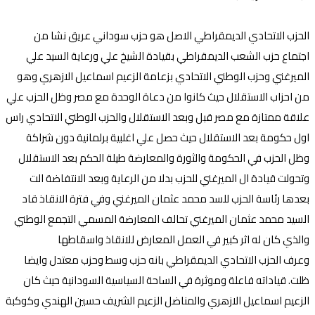
الحزب الاتحادي الديمقراطي الاصل هو حزب سوداني عريق نشا من
اجتماع حزب الشعب الديمقراطي بقيادة الشيخ علي ورعاية السيد علي
الميرغني وحزب الوطني الاتحادي بزعامة الزعيم اسماعيل الازهري وهو
من احزاب الاستقلال حيث كانوا من دعاة الوحدة مع مصر وظل الحزب علي
علاقة ممتازة مع مصر قبل وبعد الاستقلال والحزب الوطني الاتحادي راس
اول حكومة بعد الاستقلال حيث حصل علي اغلبية برلمانية دون شراكة
وظل الحزب في الحكومة والثورة والمعارضة طيلة الحكم بعد الاستقلال
وتحولت قيادة ال الميرغني للحزب بدلا من الرعاية وبعد الانتفاضة الت
بعدها رئاسة الحزب للسد محمد عثمان الميرغني وفي فترة الانقاذ قاد
السيد محمد عثمان الميرغني تحالف المعارضة المسمي التجمع الوطني
والذي كان له اثر كبير في العمل المعارض للانقاذ واسقاطها
وعرف الحزب الاتحادي الديمقراطي بانه حزب وسط وحزب معتدل وايضا
ظلت. قياداته فاعلة وموثرة في الساحة السياسية السودانية حيث كان
الزعيم اسماعيل الازهري والمناضل الزعيم الشريف حسين الهندي وكوكبة