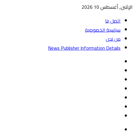
الإثنين, أغسطس 10 2026
اتصل بنا
سياسية الخصوصية
من نحن
News Publisher Information Details
واتساب
TikTok
تيلقرام
‏Google
Play
يوتيوب
تويتر
فيسبوك
القائمة