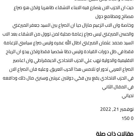
حيث ان الحزب الان يتصارع فيه الابناء الاشقاء ظاهريا ولكن هو صراع
مصالح ومطامع دول
وخاصة وان الاب الزعيم مازال حيا ان الصراع بين السيد جعفر الميرغني
والحسن الميرغني ليس صراع زعامة محلية لمن توول من الاشقاء بعد الاب
السيد محمد عثمان الميرغني اطال الله عمره وليس صراع سياسي للزعامة
فقط في ظل دورات القيادة وليس حظا شخصيا فقط ولكن يبدو ان الرياح
الاقليمية والدولية تهب علي الحزب الاتحادي الديمقراطي وان اعاصير
الصراع العربي تدور او تلامس هذا الحرب العريق. وعليه فان الصراع الان
في الحزب الاتحادي يقع بين فكي دولتين عربتين وسنري مال ذلك ودافعه
في المقال الثاني
تحياتي
نوفمبر 21, 2022
150
0
تويتر
ڤايبر
طباعة
تيلقرام
ماسنجر
ماسنجر
واتساب
فيسبوك
مشاركة
مقالات ذات صلة