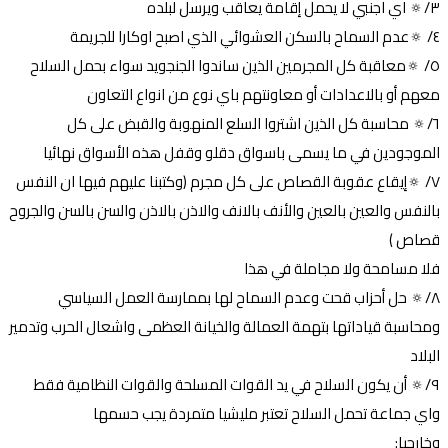
٣/🔅 اي اجنبي لا يحمل إقامة يعاقب ويرسل لبلده
٤/ 🔅عدم السماح بالسكن العشوائي الذي اصبح اوكارا للجريمة
٥/ 🔅معاقبة كل المجرمين الذين ساندوا الجنجويد سواء بحمل السلاح
معهم أو بالاعدادات أو معاونتهم باي نوع من انواع التعاون
٦/🔅 محاسبة كل الذين اشتروا السلع المنهوبة والقبض على كل
الموجودين في ما يسمى باسواق دقلو وقفل هذه الأسواق نهائيا
٧/ 🔅إيقاع عقوبة القصاص على كل مجرم (وكتبنا عليهم فيها ان النفس
بالنفس والعين بالعين والأنف بالانف والاذن بالاذن والسن بالسن والجروح
قصاص )
فلا مسامحة ولا مجاملة في هذا
٨/🔅 حل أحزاب قحت وعدم السماح لها بممارسة العمل السياسي
ومحاسبة قياداتها بتهمة العمالة والخيانة العظمى واشعال الحرب وتدمير
البلاد
٩/🔅 أن يكون السلاح في يد القوات المسلحة والقوات النظامية فقط
واي جماعة تحمل السلاح تعتبر مليشيا متمردة يجب حسمها
وخارجيا: