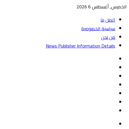
الخميس, أغسطس 6 2026
اتصل بنا
سياسية الخصوصية
من نحن
News Publisher Information Details
واتساب
TikTok
تيلقرام
‏Google
Play
يوتيوب
تويتر
فيسبوك
القائمة