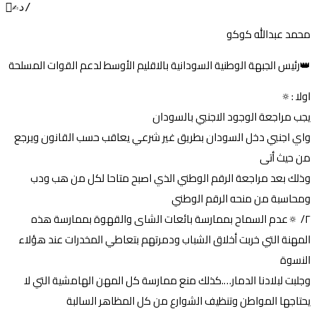
✍🏼د/
محمد عبدالله كوكو
👑رئيس الجبهة الوطنية السودانية بالاقليم الأوسط لدعم القوات المسلحة
اولا :🔅
يجب مراجعة الوجود الاجنبي بالسودان
واي اجنبي دخل السودان بطريق غير شرعي يعاقب حسب القانون ويرجع
من حيث أتى
وذلك بعد مراجعة الرقم الوطني الذي اصبح متاحا لكل من هب ودب
ومحاسبة من منحه الرقم الوطني
٢/ 🔅عدم السماح بممارسة بائعات الشاى والقهوة بممارسة هذه
المهنة التي خربت أخلاق الشباب ودمرتهم بتعاطي المخدرات عند هؤلاء
النسوة
وجلبت لبلادنا الدمار….كذلك منع ممارسة كل المهن الهامشية التي لا
يحتاجها المواطن وتنظيف الشوارع من كل المظاهر السالبة