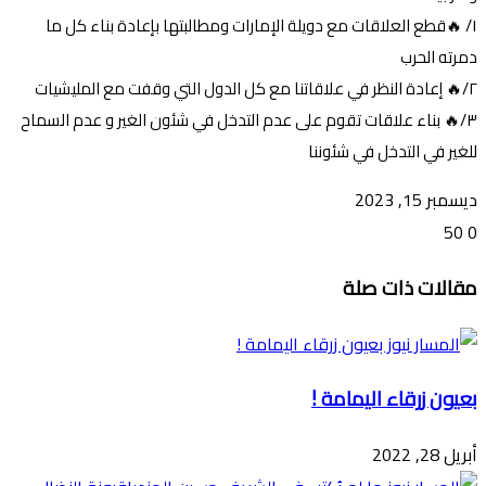
١/ 🔥قطع العلاقات مع دويلة الإمارات ومطالبتها بإعادة بناء كل ما
دمرته الحرب
٢/🔥 إعادة النظر في علاقاتنا مع كل الدول التي وقفت مع المليشيات
٣/🔥 بناء علاقات تقوم على عدم التدخل في شئون الغير و عدم السماح
للغير في التدخل في شئوننا
ديسمبر 15, 2023
50
0
تويتر
ڤايبر
طباعة
تيلقرام
ماسنجر
ماسنجر
واتساب
فيسبوك
مشاركة
مقالات ذات صلة
عبر
البريد
بعيون زرقاء اليمامة !
أبريل 28, 2022