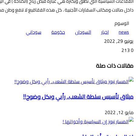
الفقاعات السياسية التي تطلق وبكثرة هي عبارة قبض رياح (الكتاحة ) في 
داخل صالات ومكاتب السفارات الأجنبية ، كل هذه الفقاقيع لا تنفع وطن مك
الوسوم
news
اخبار
السودان
حكومة
سوداني
يونيو 29, 2022
213
0
تويتر
ڤايبر
طباعة
تيلقرام
ماسنجر
ماسنجر
واتساب
فيسبوك
مشاركة
مقالات ذات صلة
عبر
البريد
ميثاق تأسيس سلطة الشعب.. رأيي وبكل وضوح!!
مايو 12, 2022