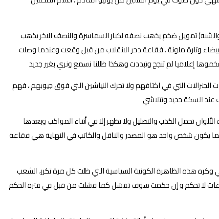
ول مرة يحدث حدث أكثر من (٣٠) مرة وهو ظل يحدث بنفس (الملامح والشبه) تمويل ضخم يذهب نصفه لكبار السماسرة والنصف الآخر يذهب
بيضاء وتارة ملونة ، فقاعة دحر الانقلاب من قبل وقعت وعندما وصلت
ضخموها إعلاميا لم تنجح وتبددت وهكذا ظللنا نسمع ونري بغير جديد
 الجنرالات التي في اكتافهم ولا تحرك النياشين التي فوق جيوبهم ، فهم
عند السكة حديد وتتلاشي
لوان تحمل الكذب والتضليل ولا تظهر إلا في أثناء المواكب وبعدها
ولربما يكون شخص واحد هو المصدر والناقل والكاتب في النهاية هي فقاعة
ي وكره هذه الظاهرة الكونية السياسية التي ظلت كل مرة تكرر، الشعب
 الفقاعات لا تحكم و إن حكمت سوف تفشل كما فشلت من قبل في فترة الحكم