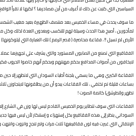
السياسين التي كتبت عن ذلك لا أعرف من أين مصادرها ؟ لكنها لا تقرأ الواقع
لمأجورين ، أصبح هذا الحدث وسيلة لهم للتكسب ويعدون العدة لذلك وكل مر
الأرض لم تسيل !! ، فقاعة محاصرة ( قصر الرمم ) تلك العبارة التي (يلوكون
الفقاقيع التي تصنع من الصابون المستورد والتي يشرف علي تجهيزها عملاء ال
لايخافون من أصوات المدافع بحكم مهنتهم وبحكم أنهم خاضوا الحروب فكي
الفقاعة الكبري وهي ما يسمي بلجنة أطباء السودان التي لاتظهر إلا حين م
بساعات قليلة تم تختفي ، تلك الفقاعات يبدو أن من يطلقونها لايتجاوزن ث
تظهر و(تطرشق) كاتمة الصوت !
الفقاعات التي سوف تتطاير يوم الخميس القادم ليس لها وزن في الشارع إلا
السوداني ينظر إلى هذه الفقاقيع بكل إستهزاء و إستنكار لأن ليس فيها جد
الإنتقالي التي غيرت فيه لون فقاقيعها ثلاث مرات ولم تنجح وانزوت وانتهت و