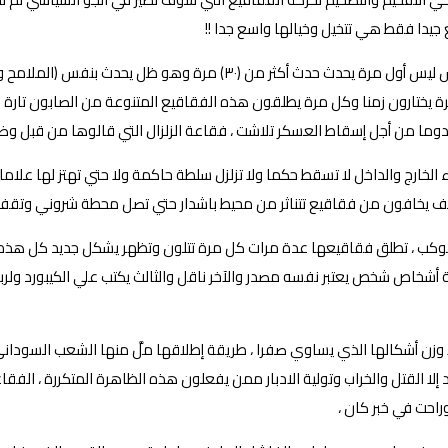
 جيدا فقط هي تتخيل وخيالها واسع جدا !!
ما سوف يحدث في مساء الخميس بعد منتصف الظهيرة بعيد مغيب الشمس ليس أ
ة يختارون زمنا وكل مرة يطلقون هذه الفقاقيع المتنوعة من الصابون تارة 
ها) دوما من أجل إسقاط العسكر تلاشت ، فقاعة الزلزال التي قالوها من قبل و
خارج والداخل لا تسقط حكما ولا تزلزل سلطة حاكمة ولا حتي تهتز لها علامات
ف يخافون من فقاقيع تتناثر من محيط باشدار حتي تصل محطة شروني وتقف 
وكب ، تطلق فقاقيعها عدة مرات كل مرة تتلون وتظهر يشكل جديد كل هذه الأ
لاثة أشخاص شخص يعتبر نفسه مصدر والآخر ناقل والثالث يكتب علي الكيبورد 
 وزن أشكالها الذي يساوي صفرا ، طريقة إطلاقها ملَّ منها الشعب السودان
يد إلا القتل والخراب وتولية الادبار ممن يفعلون هذه الظاهرة المتكررة ،
راحت في خبر كان ،