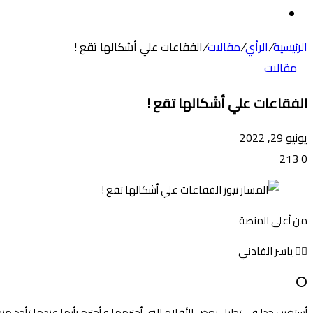
عن
الوضع
المظلم
الرئيسية
/
الرأي
/
مقالات
/
الفقاعات علي أشكالها تقع !
مقالات
الفقاعات علي أشكالها تقع !
يونيو 29, 2022
213
0
من أعلى المنصة
✍🏻 ياسر الفادني
⭕
أستغرب جدا في تحليل بعض الأقلام التي أحترمها و أحترم رأيها عندما تأخذ 