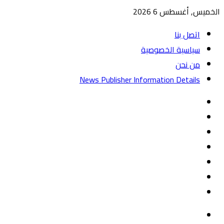
الخميس, أغسطس 6 2026
اتصل بنا
سياسية الخصوصية
من نحن
News Publisher Information Details
واتساب
TikTok
تيلقرام
‏Google
Play
يوتيوب
تويتر
فيسبوك
القائمة