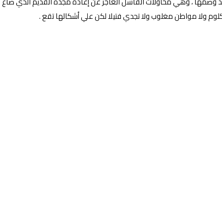
اليد وضمها ، وهي محاولات الفاشل العاجز عن إعادة مجده القديم الذي ضا
لوم ولا مواطن مغلوب ولا تجدي فتيلا لكن علي أشكالها تقع .