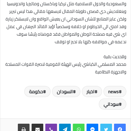
والسعودية والدول الاسلامية مثل تركيا وباكستان وماليزيا واندونيسيا
وبنغلاديش دي قصص طويلة المقال لايسعها مقالي هذا ليس تبرير
ولكن عايز المتابع للشان السوداني ان يعيش الواقع وان لايستنكر زيارة
وفد امني الي الخرطوم او خلافه وسخصياً اؤيد القائد البرهان في عمل
اي شي فيه مصلحة الوطن والمواطن فقد فوضناه رئيسًا سوف
ندعمه في مواقفه كلها بلا تحيز او توقف
وللحديث بقية
محمد المسلمي الكباشي رئيس الهيئة القومية لنصرة القوات المسلحة
والاجهزة النظامية
news
اخبار
السودان
حكومة
سوداني
فيسبوك
تويتر
ماسنجر
واتساب
تيلقرام
ڤايبر
مشاركة عبر البريد
طباعة