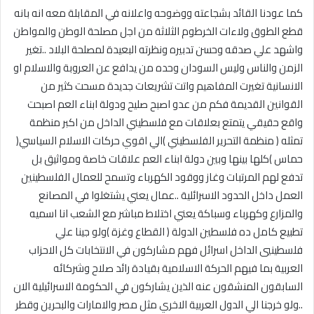
كما عودنا القائد بشجاعته ووضوحه واعلانه في المقابلة معه انه بانه
قطع الطوق ولاءات الخرطوم الثلاثة من اجل مصلحة الوطن والمواطن
واشهد علي صدقه وحسن تدبيره ونظرته البعيدة لمصلحة البلاد ..تغير
الزمن والناس وليس السودان وحده من يدافع عن العروبة والاسلام او
الانسانية تغيرت المفاهيم واتت تشريعات جديدة مسحت كثير من
القوانين القديمة فكم من عدو اصبح صليح ودولة ابناء العم اصبحت
واقع حقيقي يتمتع بعلاقات مع فلسطيني الداخل من اكبر منظمة
تمثله ( منظمة التحرير الفلسطيني )الي اقوي حركات الاسلام السياسي(
حماس )كلها بينها وبين دولة ابناء العم علاقات خاصة ومواثيق بل
تدفع لهم المرتبات وغاز ووقود الكهرباء وتسمح للعمال الفلسطينين
العمل داخل الحدود الاسرائلية ..عمال يعني يشتغلوا في المصانع
والمزارع وكهرباء وسباكة يعني اختلاط مباشر مع الشعب انا اسميه
تطبيع كامل ده فلسطين الدولة ( القطاع وغزة )ولو جينا علي
فلسطينيي الداخل اسرائل فهم مشاركون في الانتخابات كل الاحزاب
العربية بما فيهم الحركة الاسلامية بقيادة رائد صلاح وشركائه
السابقون المنشقون عنه الذين يشاركون في الحكومة الاسرائيلية الان
..ولو خرجنا الي الدول العربية الاخري مثل مصر والامارات والبحرين وقطر