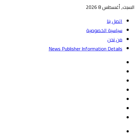
السبت, أغسطس 8 2026
اتصل بنا
سياسية الخصوصية
من نحن
News Publisher Information Details
واتساب
TikTok
تيلقرام
‏Google
Play
يوتيوب
تويتر
فيسبوك
القائمة