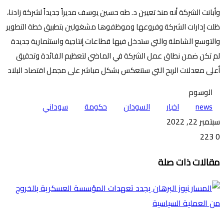
وأبانت الشركة أنه منذ تعيين د. طه حسين يوسف مديراً جديداً لشركة زادنا،
ظلت إدارات الشركة وفروعها وموظفوها مشغولين بتطبيق خطة التطوير
والتوسع الشاملة والتي ستدخل فيها قطاعات إنتاجية واستثمارية جديدة
لم تكن ضمن نطاق عمل الشركة في الماضي لتعظيم الفائدة وتحقيق
أعلى معدلات الربح التي ستنعكس بشكل مباشر على مجمل اقتصاد البلاد
الوسوم
news
اخبار
السودان
حكومة
سوداني
سبتمبر 22, 2022
223
0
تويتر
ڤايبر
طباعة
تيلقرام
ماسنجر
ماسنجر
واتساب
فيسبوك
مشاركة
مقالات ذات صلة
عبر
البريد