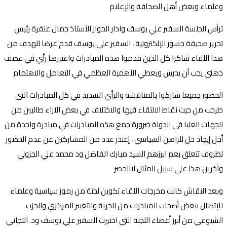
وعلماء وبعض أهل الصحافة والإعلام
ترأس الجلسة السفير علي يوسف وادار الحوار الأستاذ جمال عنقرة رئيس
تحرير صحيفة جسور الإلكترونية ، السفير علي يوسف قدم عرضا للهدف من
هذا اللقاء شاكرا كل الذين قدموا هذه المبادرات واعتبرها رأي في عصف
ذهني يجب أن يدرس ويعطي الأهمية العظمي في التعامل والاهتمام
الحضور جميعا شاركوا بالمناقشة والرأي السديد في كل المبادرات التي
طرحت من حيث نقاط الالتقاء فيها والاختلاف في بعض الآراء طالبين من
الجهات العليا في الدولة ضرورة جمع هذه المبادرات في مبادرة واحدة من
أجل إيجاد حل للراهن السياسي ، إعتذر عدد من المشاركين عن عدم الحضور
لظروف تتعلق بعم ابرزهم السيد مبارك الفاضل ود محمد علي الجزولي
وآخرين هذا علي سبيل المثال لاالحصر
وبعد النقاش كانت مخرجات اللقاء تكوين لجنة من رموز سياسية وعلماء
للإتصال ببعض أصحاب المبادرات من الحرية والتغيير المركزي والحزب
الشيوعي من أبرز أعضاء اللجنة التي اختيرت السفير علي يوسف ود. التجاني