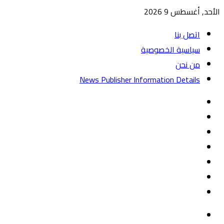
الأحد, أغسطس 9 2026
اتصل بنا
سياسية الخصوصية
من نحن
News Publisher Information Details
واتساب
TikTok
تيلقرام
‏Google
Play
يوتيوب
تويتر
فيسبوك
القائمة