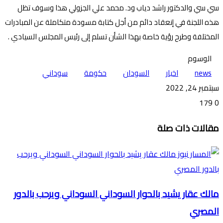
سي سي والدكتور راشد دياب ود. محمد علي الجزولي هذا وسوف تظل
هذه اللجنة في إنعقاد دائم من أجل كتابة مسودة متكاملة عن المبادرات
المختلفة وطرح رؤية خاصة بهذا الشأن تسلم إلى رئيس المجلس السيادي .
الوسوم
news
اخبار
السودان
حكومة
سوداني
سبتمبر 24, 2022
179
0
تويتر
ڤايبر
طباعة
تيلقرام
ماسنجر
ماسنجر
واتساب
فيسبوك
مشاركة
مقالات ذات صلة
عبر
البريد
مالك عقار يشيد بالحوار السوداني السوداني ويرحب بالدور
المصري