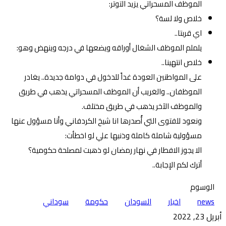
الموظف المسحراتي يزيد التوتر:
خلاص ولا لسة؟
اي قربتا..
يلملم الموظف الشغال أوراقه ويضعها في درجه وينهض وهو:
خلاص انتهينا..
على المواطنين العودة غداً للدخول في دوامة جديدة.. يغادر
الموظفان.. والغريب أن الموظف المسحراتي يذهب في طريق
والموظف الآخر يذهب في طريق مختلف.
ونعود للفتوى التي أُصدرها انا شيخ الكردفاني وأنا مسؤول عنها
مسؤولية شاملة كاملة وذنبها علي لو اخطأت:
الا يجوز الافطار في نهار رمضان لو ذهبت لمصلحة حكومية؟
أترك لكم الإجابة..
الوسوم
news
اخبار
السودان
حكومة
سوداني
أبريل 23, 2022