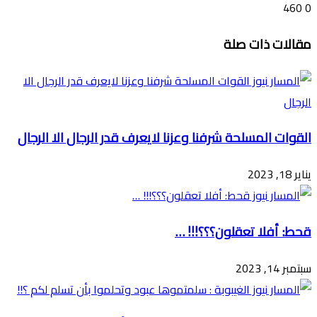
460
0
تويتر
ڤايبر
طباعة
تيلقرام
ماسنجر
ماسنجر
واتساب
فيسبوك
مشاركة
مقالات ذات صلة
عبر
البريد
القوات المسلحة شرفنا وعزنا لايعرف قدر الرجال الا الرجال
يناير 18, 2023
قحط: أفلا تعقلون؟؟؟!!! …
سبتمبر 14, 2023