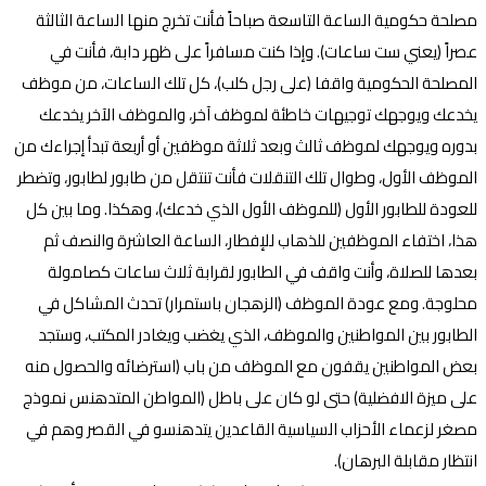
مصلحة حكومية الساعة التاسعة صباحاً فأنت تخرج منها الساعة الثالثة
عصراً (يعني ست ساعات). وإذا كنت مسافراً على ظهر دابة، فأنت في
المصلحة الحكومية واقفا (على رجل كلب)، كل تلك الساعات، من موظف
يخدعك ويوجهك توجيهات خاطئة لموظف آخر، والموظف الآخر يخدعك
بدوره ويوجهك لموظف ثالث وبعد ثلاثة موظفين أو أربعة تبدأ إجراءك من
الموظف الأول، وطوال تلك التنقلات فأنت تنتقل من طابور لطابور، وتضطر
للعودة للطابور الأول (للموظف الأول الذي خدعك)، وهكذا. وما بين كل
هذا، اختفاء الموظفين للذهاب للإفطار، الساعة العاشرة والنصف ثم
بعدها للصلاة، وأنت واقف في الطابور لقرابة ثلاث ساعات كصامولة
محلوجة. ومع عودة الموظف (الزهجان باستمرار) تحدث المشاكل في
الطابور بين المواطنين والموظف، الذي يغضب ويغادر المكتب، وستجد
بعض المواطنين يقفون مع الموظف من باب (استرضائه والحصول منه
على ميزة الافضلية) حتى لو كان على باطل (المواطن المتدهنس نموذج
مصغر لزعماء الأحزاب السياسية القاعدين يتدهنسو في القصر وهم في
انتظار مقابلة البرهان).