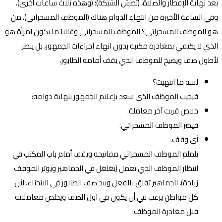
بعد نهاية الإفطار والصلاة، (تطش الشبكة)؛ (وهذه ثلاث ساعات أخرى)،
وفي الساعة الأخيرة من انتهاء الدوام هناك (الموظف المسحراتي)، من
هو الموظف المسحراتي؟ الموظف المسحراتي وغالبا ما يكون امرأة هو
الذي لا يكتفي بمغادرة مكتبه بدون انهاء اجراءات الجمهور، بل ينظر
لأطول صف ويصيح للموظف الذي يقف أمامه الطابور،
لسة ما انتهيت؟
فيجيب الموظف الذي سعد بإعلام الجمهور بنهاية دوامه:
خلاص قربت آخر معاملة.
فيصر الموظف المسحراتي:
أي وقف.
يلملم الموظف المسحراتي مفاتيحه ويقف أمام باب المكتب في
انتظار الموظف الذي يعمل (يغلغل في الجماهير ويوتر الموقف
زيادة)، الجماهير تقلق بالفعل ويبد صف الطابور في الانحناء، لأن
كل مواطن يرغب في أن يكون في اول الصف ويخلص معاملاته
قبل مغادرة الموظف.