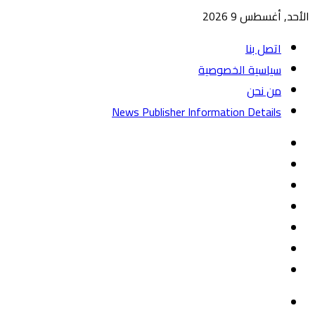
الأحد, أغسطس 9 2026
اتصل بنا
سياسية الخصوصية
من نحن
News Publisher Information Details
واتساب
TikTok
تيلقرام
‏Google
Play
يوتيوب
تويتر
فيسبوك
القائمة