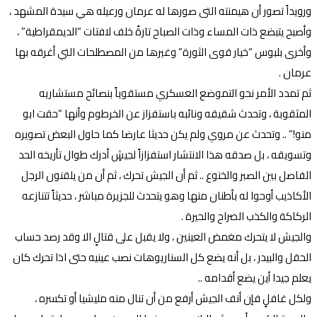
ورويداً تصور أن هيمنته التى صورها له عرمان ورعيله هي سيدة المشهد ،
وأصبح يتبضع ذات المساء وذات الصباح تارةً خلف لافتات “الديمقراطية” ،
وأخرى بلبوس “خيار قوى الثورة” وغيرها من المصطلحات التي أغرقه بها
عرمان .
ثم تمدد الأمر نحو التموضع العسكري مستقوياً بنصائح مستشاريه
المثقوبة ، وتحدث شقيقه ونائبه باستفزاز عن الخرطوم وأنها “حقت ابو
منو!” .. وتحدث عن مروي ولم يكن حديثا عارضا كما حاول البعض تصويره
وتسويقه ، بل صدقه هذا الانتشار استفزازاً لجيشٍ أدرك طوال تأريخه الحد
الفاصل بين الصبر والخنوع .. ثم أن الجيش تحرك ، ثم أن من يلقنون الرجل
الأكاذيب أوحوا له بأطنان منها وهو يتحدث للجزيرة مباشر ، حديثاً تتنازعه
الركاكة والكذب الصراح والحيرة .
والجيش لا يتحرك مغمض العينين ، ولا يقبل على قتالٍ الا وقد رصد حساب
الحقل والبيدر ، بل أنه يضع كل السناريوهات نصب عينيه حتى اذا تحرك كان
يعلم جيدا أين يضع أقدامه ..
ولكل غافلٍ فإن أنف الجيش أرفع من أن تنال منه مليشيا أو تكسره ،