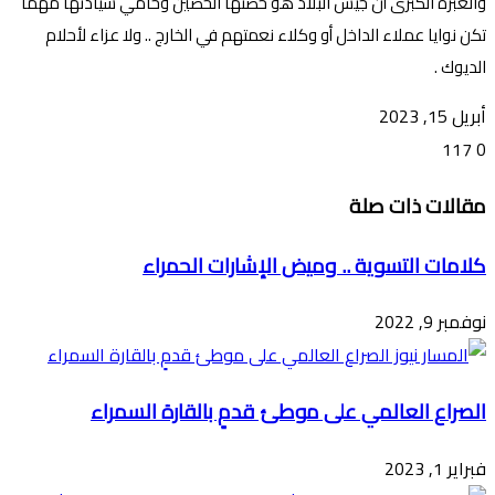
والعبرة الكبرى أن جيش البلاد هو حصنها الحصين وحامي سيادتها مهما
تكن نوايا عملاء الداخل أو وكلاء نعمتهم في الخارج .. ولا عزاء لأحلام
الديوك .
أبريل 15, 2023
117
0
تويتر
ڤايبر
طباعة
تيلقرام
ماسنجر
ماسنجر
واتساب
فيسبوك
مشاركة
مقالات ذات صلة
عبر
البريد
كلامات التسوية .. وميض الإشارات الحمراء
نوفمبر 9, 2022
الصراع العالمي على موطئ قدمٍ بالقارة السمراء
فبراير 1, 2023