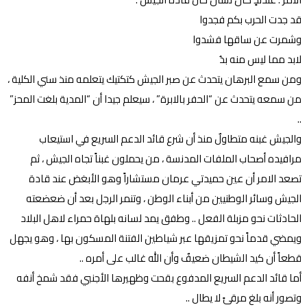
قد جدت الحرب بكم فجدوا
وشمرت عن ساقها فشدوا
لابد مما ليس منه بدُ
ومن سمع البرهان يتحدث عن صبر الجيش كتكتيك يتعلمه منذ سني الكلية ،
من سمعه يتحدث عن “الحفر بالابرة” ، سيعلم جيدا أن “المدية بلغت المحز”
..
والجيش غبنه متطاولٌ منذ أن شرع قائد الدعم السريع في استيعاب
مرافيده أصحاب الملفات المدنسة ، من يحملون غبناً تجاه الجيش ، ثم
تصعد الامر أن عين حميدتي عرمان مستشاراً وهو الأبغض عند قادة
الجيش وسائر الوطنيين من أبناء الوطن ، وتنمر الرجل بعد أن ضعضعته
الحادثات نحو مزبلة الفعل .. وطفق يمد لسانه بلهاة حمراء لاهل البلاد
ويمضي قدماً نحو تمزيقها عبر شياطين الفتنة المسكون بها ، وهو يجهل
قطعاً أن كيد الشيطان ضعيفٌ وأن الله غالب على أمره ..
أما قائد الدعم السريع المدفوع بقحت وظهيرها الأجنبي فقد شمخ أنفه
وتصور أنه بلغ مرقىً لا يطال ..