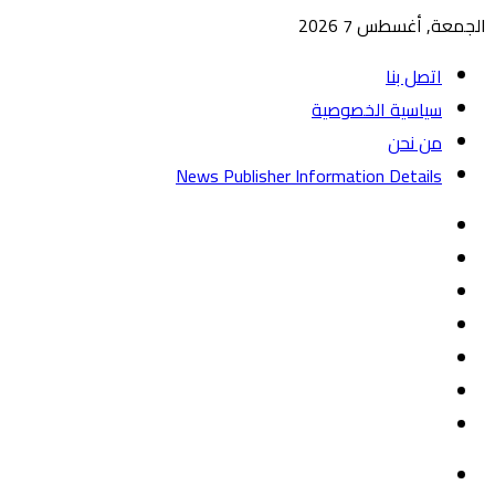
الجمعة, أغسطس 7 2026
اتصل بنا
سياسية الخصوصية
من نحن
News Publisher Information Details
واتساب
TikTok
تيلقرام
‏Google
Play
يوتيوب
تويتر
فيسبوك
القائمة