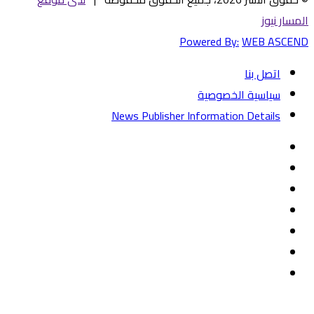
المسار نيوز
Powered By:
WEB ASCEND
اتصل بنا
سياسية الخصوصية
News Publisher Information Details
فيسبوك
تويتر
يوتيوب
‏Google
Play
تيلقرام
TikTok
واتساب
زر
تويتر
تيلقرام
ماسنجر
ماسنجر
واتساب
فيسبوك