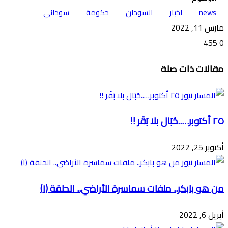
news
اخبار
السودان
حكومة
سوداني
مارس 11, 2022
455
0
تويتر
ڤايبر
طباعة
تيلقرام
ماسنجر
ماسنجر
واتساب
فيسبوك
مشاركة
مقالات ذات صلة
عبر
البريد
٢٥ أكتوبر…..حُبَال بلا بَقَر !!
أكتوبر 25, 2022
من هو بابكر.. ملفات سماسرة الأراضي.. الحلقة (١)
أبريل 6, 2022