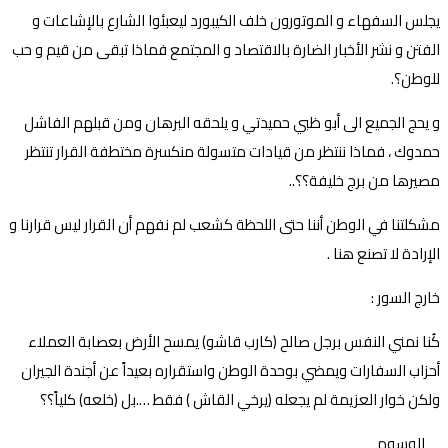
يجلس السفهاء و الموتورون خلف الكيبورد ليعبئوا الشارع بالإشاعات و
الفتن و نشر الأخبار الضارة بالاقتصاد و المجتمع فماذا تبقى من قيم و حب
للوطن؟.
و يحج الجميع الى أبو ظبي حميدتي و يلحقه البرهان ومن قبلهم الفاشل
حمدوك ، فماذا ننتظر من قيادات متسولة منكسرة مختطفة القرار تنتظر
مصيرها من برج خليفة؟؟..
مشكلتنا في الوطن أننا حتى اللحظة كشعب لم نفهم أن القرار ليس قرارنا و
الإرادة لا تصنع هنا .
خارج السور :
كُنا نمني النفس برجل صالح (كارب قاشو) يمسح الأرض بعصابة العملاء
أحزاب السفارات ويمضي بوحدة الوطن واستقراره بعيداً عن أجندة الجيران
ولكن خوار العزيمة لم يجعله (يرخي القاش ) فقط ….بل (خلعه) كلياً؟؟
الوسوم