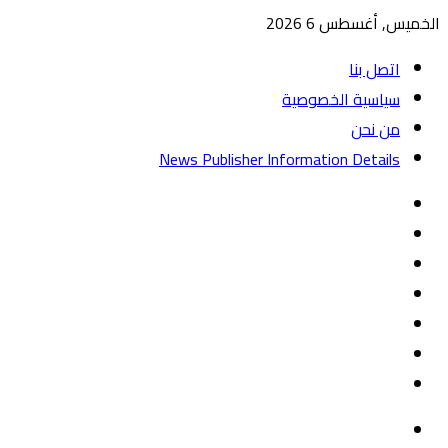
الخميس, أغسطس 6 2026
اتصل بنا
سياسية الخصوصية
من نحن
News Publisher Information Details
واتساب
TikTok
تيلقرام
‏Google
Play
يوتيوب
تويتر
فيسبوك
القائمة