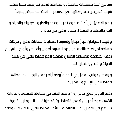
سياسي تحت مسميات ساذجة ، و معارضة ترتفع زغاريدها كلما سقط
شهيد لتعزز من مفاوضاتها مع العسكر …. لعنة الله عليكم جميعاً.
يرفع الدعم( اللي أصلاً مرفوع ) عن الوقود والغاز و الكهرباء والمياه و
الخبز والتعليم و الصحة!!.. فماذا تبقى من حياة!!..
و يُنهب المواطن نهاراً جهاراً وتستبيح العصابات عصابات نيقرز أو حركات
مسلحة لم يعد هنالك فرق بينهما تستبيح أموال وأعراض وأرواح الناس ثم
تقف الحكومة معصوبة العينين مخيطة الفم فماذا تبقى من هيبة
الدولة والأمن والأمان!!!…
و يتعطل دولاب العمل في الدولة أربعة أيام بفعل الإجازات والمظاهرات
فماذا تبقى للإنتاج و العمل!!!…
يقفز الدولار فوق حاجز ال٦٠٠ و يحبو الجنيه في محاولة للصمود و طائرات
الذهب عوضاً عن أن تدعم اقتصادنا وترفد خزينة بنك السودان الخاوية
تساهم في تمويل الحرب العالمية الثالثة …فماذا تبقى لنا من ماء وجه؟.