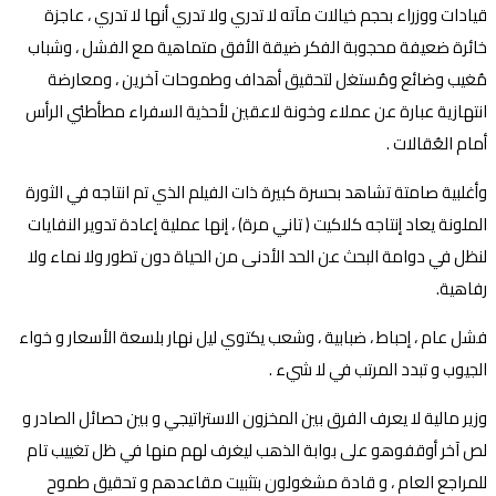
قيادات ووزراء بحجم خيالات مآته لا تدري ولا تدري أنها لا تدري ، عاجزة
خائرة ضعيفة محجوبة الفكر ضيقة الأفق متماهية مع الفشل ، وشباب
مُغيب وضائع ومُستغل لتحقيق أهداف وطموحات آخرين ، ومعارضة
انتهازية عبارة عن عملاء وخونة لاعقين لأحذية السفراء مطأطئي الرأس
أمام العُقالات .
وأغلبية صامتة تشاهد بحسرة كبيرة ذات الفيلم الذي تم انتاجه في الثورة
الملونة يعاد إنتاجه كلاكيت ( تاني مرة) ، إنها عملية إعادة تدوير النفايات
لنظل في دوامة البحث عن الحد الأدنى من الحياة دون تطور ولا نماء ولا
رفاهية.
فشل عام ، إحباط ، ضبابية ، وشعب يكتوي ليل نهار بلسعة الأسعار و خواء
الجيوب و تبدد المرتب في لا شيء .
وزير مالية لا يعرف الفرق بين المخزون الاستراتيجي و بين حصائل الصادر و
لص آخر أوقفوهو على بوابة الذهب ليغرف لهم منها في ظل تغييب تام
للمراجع العام ، و قادة مشغولون بتثبيت مقاعدهم و تحقيق طموح