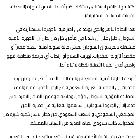
اكتشفها طاقم استخباري مشترك يضم أفرادا ينتمون لأجهزة (الشرطة،
القوات المسلحة، المخابرات).
هذا النجاح الباهر والذي يؤكد على احترافية الأجهزة الاستخبارية في
السودان، دليل على أن بلادنا في مأمن، كل من يظن أن الأجهزة الأمنية
منشغلة بالحرب،وان السودان يعيش حالة سيولة أمنية، ليصبح معبراً أو
مقصداً لترويج المخدرات، تهريب السلاح أو ارتكاب أي جريمة منظمة، فهو
واهم، أعين الخلايا الأمنية يقظة لا تنام أبدا.
أحبطت الخلية الأمنية المشتركة بولاية البحر الأحمر، أخطر عملية تهريب
مخدرات إلى المملكة العربية السعودية عبر البحر الأحمر، رغم مواقف
المملكة المؤذية للسودان مؤخراً، وخاصة موقفها المنحاز للتمرد بمنبر
جدة، إلا أن الجنود السودانيين ساهموا بفعالية في حماية الأمن
المجتمعي السعودي، والشعب السعودي من خطر انتشار كمية كبيرة من
المخدرات، كانت ستودي بحياة العديد من الشباب بالمملكة.
خرجت من مقر الخلية الأمنية، وقد غمرني شعور رائع، مزيج بين الشعور