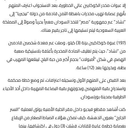
إلا عبوات مخدر الكوكايين عالي الخطورة، بعد الاستجواب اعترف المتهم
بأنهم عصابة تهرب مخدرات باهظة الثمن قادمة من دولة “نيجيريا” إلى
“تشاد” عبر جمهورية “مصر” لتتخذ السودان معبراً بحرياً وصولاً إلى المملكة
العربية السعودية ليتم تسليمها إلى تاجر يقيم هناك.
(197) عبوة كوكاكيين بزنة (3) كيلو ، وصلت عبر معدة شخصين قادمين
من “تشاد”، حيث يتم تغليف المادة المخدرة بأغلفة بلاستيكية صعبة
الهضم، في شكل “أمبولات” بحجم أكبر من حبة البلح، ليبتلعها المهرب في
بطنه، ويخرجها بعد (12) ساعة.
بعد القبض على المتهم الأول وتسجيله اعترافات، تم وضع خطة محكمة
واستدراج بقية المتهمين وبحوزتهم بقية البضاعة المهربة داخل أحد الأحياء
الطرفية بمدينة بورتسودان.
كنت أشاهد مقطع فيديو داخل مقر الخلية الأمنية يوثق لعملية “النسر
الجارح” بعيون الدهشة، كيف تمكن هؤلاء الضباط الصغار من الإيقاع
بعصابة خطيرة عابرة للقارات، فشلت (3) دول في اكتشافها، بينما