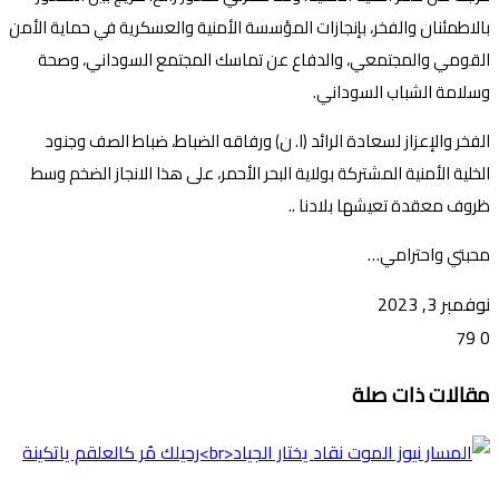
بالاطمئنان والفخر، بإنجازات المؤسسة الأمنية والعسكرية في حماية الأمن
القومي والمجتمعي، والدفاع عن تماسك المجتمع السوداني، وصحة
وسلامة الشباب السوداني.
الفخر والإعزاز لسعادة الرائد (ا. ن) ورفاقه الضباط، ضباط الصف وجنود
الخلية الأمنية المشتركة بولاية البحر الأحمر، على هذا الانجاز الضخم وسط
ظروف معقدة تعيشها بلادنا ..
محبتي واحترامي…
نوفمبر 3, 2023
79
0
تويتر
ڤايبر
طباعة
تيلقرام
ماسنجر
ماسنجر
واتساب
فيسبوك
مشاركة
مقالات ذات صلة
عبر
البريد