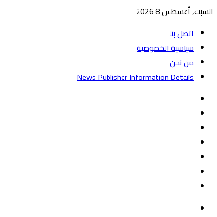
السبت, أغسطس 8 2026
اتصل بنا
سياسية الخصوصية
من نحن
News Publisher Information Details
واتساب
TikTok
تيلقرام
‏Google
Play
يوتيوب
تويتر
فيسبوك
القائمة