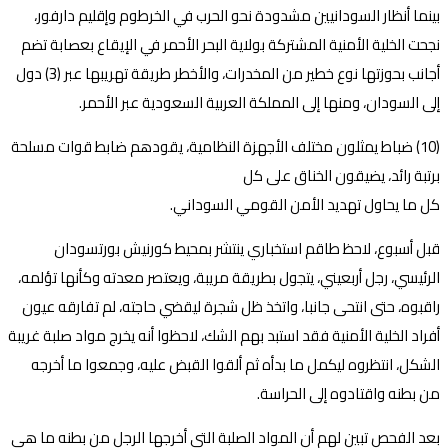
بينما أنظار السودانيين مشدودة نحو الحرب في الخرطوم وإقليم دارفور،
نجحت الخلية الأمنية المشتركة بولاية البحر الأحمر في الإيقاع بعصابة تضم
أجانب بحوزتها نوع خطير من المخدرات، والأخطر طريقة تهريبها عبر (3) دول
إلى السودان، ومنها إلى المملكة العربية السعودية عبر الأحمر.
(10) ضباط يمثلون مختلف الأجهزة النظامية، يقودهم ضابط قوات مسلحة
برتبة رائد، يضيقون الخناق على كل
كل ما يحاول تهديد الأمن القومي السوداني.
قبل أسبوع، لاحظ طاقم استخباري ينتشر بمحيط كورنيش بورتسودان
الرئيسي، رجل أربعيني، يتجول بطريقة مريبة، ويعتصر معدته وكأنها تؤلمه،
راقبوه، حتى انتحى جانبا، واتخذ ظل شجرة ليقضي حاجته، لم تفارقه عيون
أفراد الخلية الأمنية فقد استبد بهم الشك، لاحظوا أنه يخرج مواد صلبة غريبة
الشكل، انتظروه ليكمل ما بدأه ثم ألقوا القبض عليه، وجمعوا ما أخرجه
من بطنه واقتادوه إلى الحراسة.
بعد الفحص تبين لهم أن المواد الصلبة التي أخرجها الرجل من بطنه ما هي