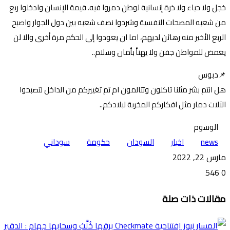
خجل ولا حياء ولا ذرة إنسانية لوطن دمروا فيه، قيمة الإنسان وادخلوا ربع
من شعبه المصحات النفسية وشردوا نصف شعبه بين دول الجوار واصبح
الربع الأخير منه رهائن لديهم، اما ان يعودوا إلى الحكم مرة أخرى والا لن
يغمض للمواطن جفن ولا يهنأ بأمان وسلام..
📌دبوس
هل انتم بشر مثلنا تاكلون وتتالمون ام تم تغييركم من الداخل لتصبحوا
الآلات دمار مثل افكاركم المخربة لبلادكم..
الوسوم
news
اخبار
السودان
حكومة
سوداني
مارس 22, 2022
546
0
تويتر
ڤايبر
طباعة
تيلقرام
ماسنجر
ماسنجر
واتساب
فيسبوك
مشاركة
مقالات ذات صلة
عبر
البريد