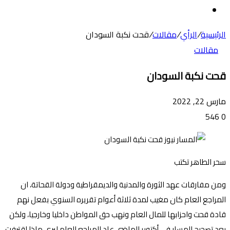
عن
الوضع
المظلم
الرئيسية
/
الرأي
/
مقالات
/
قحت نكبة السودان
مقالات
قحت نكبة السودان
مارس 22, 2022
546
0
سحر الطاهر تكتب
ومن مفارقات عهد الثورة والمدنية والديمقراطية ودولة القحاتة، ان
المراجع العام كان مغيب لمدة ثلاثة أعوام تقريره السنوي بفعل نهم
قادة قحت واحزابها للمال العام ونهب حق المواطن داخليا وخارجيا، ولكن
بعد تصحيح المسار في أكتوبر الماضي عاد المراجع العام ليري ماذا اقترفت