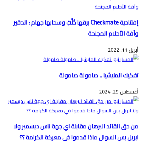
إفتتاحية Checkmate برقها خُلَّبٌ وسحابها جهام : الدقير
وآفة الأحلام المجنحة
أبريل 11, 2022
تفكيك المليشيا .. صامولة صامولة
أغسطس 29, 2024
من حق القائد البرهان مقابلة اي جهة ناس ديسمبر ولا
ابريل بس السوال ماذا قدموا في معركة الكرامة ؟؟