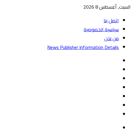
السبت, أغسطس 8 2026
اتصل بنا
سياسية الخصوصية
من نحن
News Publisher Information Details
واتساب
TikTok
تيلقرام
‏Google
Play
يوتيوب
تويتر
فيسبوك
القائمة