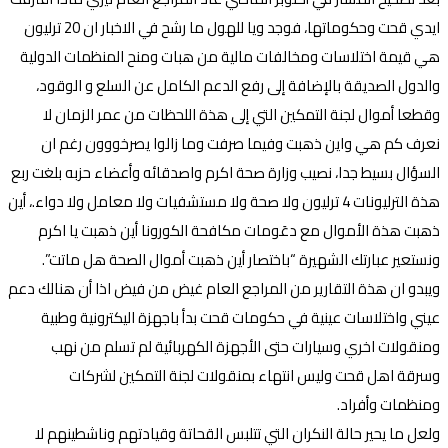
ايدي قحت وحكوماتها، فوجد ويا للهول ما رشح في الاخبار ان 20 ترليون
هي قيمة اختلاسات ومخالفات مالية من هبات ومنح المنظمات الدولية
والدول الصديقة بالإضافة إلى رفع الدعم الكامل عن السلع و الوقود،
وقطعا أموال لجنة التمكين التي إلى هذة اللحظات من عمر الزمان لا
نعرف كم هي واين ذهبت وفيما صرفت وما زالوا يصرخووون رغم ان
السؤال بسيط جدا، نصيب وزارة صحة اكرم واصدقائه وأعضاء حزبه بلغت ربع
هذة الترليونات 4 ترليون ولا صحة ولا مستشفيات ولا معامل ولا دواء.، أين
ذهبت هذة الأموال مع دعَومات مكافحة الكورونا أين ذهبت يا اكرم
ونستعير عبارتك الشهيرة “باختصار أين ذهبت أموال الصحة هل ماتت”.
ويبدو ان هذة التقارير من المراجع العام غيض من فيض اذا أن هنالك دعم
عيني واختلاسات عينية في حكومات قحت بدأ باجهزة اليكترونية وطبية
ومنقولات اخري وسيارات حتى الأجهزة الكهربائية لم تسلم من نهب
وسرقة اهل قحت وليس انتهاء بمنقولات لجنة التمكين لشركات
ومنظمات وأفراد.
ولعل ما يحير حالة النكران التي تتلبس القحاتة وقيادتهم وناشطينهم لا