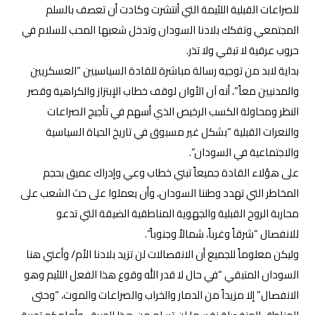
للصراعات القبلية اللئيمة التي أنتشرت وكادت أن تعصف بالسلم
المجتمعي وتفكك بلادنا السودان وتدخل شعبها المحب للسلام في
حروب عرقية لا تبقي ولا تذر.
بداية لابد من توجيه رسالة مباشرة للقادة السياسيين “العسكريين
والمدنيين معاً”، أنه آن الأوان لوقف خطاب الإبتزاز والكراهية وقصر
النظر ومحاولة الكسب الرخيص الذي أسهم في تأجيج الصراعات
والنعرات القبلية “بشكل غير مسبوق في تاريخ الحياة السياسية
والاجتماعية في السودان”.
على هؤلاء القادة جميعاً تبني خطاب وعي وإدراك عميق بحجم
المخاطر التي تهدد وطننا السودان، وأن يعملوا على حث الشعب على
محاربة الروح القبلية والجهوية المناطقية الضيقة التي تدعو
للانفصال “شرقاً وغرباً، شمالاً وجنوباً”.
وليكن معلوماً للجميع أن الانفصالات لن تزيد بلادنا الأم/ وأعني هنا
السودان المتبقي “في حال لا قدر الله وقوع هذا الفعل اللئيم وهو
الانفصال” إلا مزيداً من الدمار والخراب والصراعات والموت، “وحتى