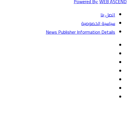
Powered By:
WEB ASCEND
اتصل بنا
سياسية الخصوصية
News Publisher Information Details
فيسبوك
تويتر
يوتيوب
‏Google
Play
تيلقرام
TikTok
واتساب
زر