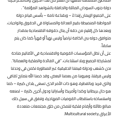
المناطق المنفصلة نفسها لن تسلم من هذا الحريق، وأمامكم تجربة
دولة جنوب السودان الماثلة والحافلة بالشواهد المؤلمة” .
على الجميع الإيمان إبتداءً – وبقناعة تامة – بأسس قيام دولة
المواطنة المنضبطة بقيم العدالة والمساواة في الحقوق والواجبات،
وبعدها كل إقليم من حقه أن ينال حقوقه الاقتصادية بمقدار
متوافق حوله بين الكافة تراضياً وليس نهباً أو قهراً كما كان يتم
سابقاً.
على أن تظل المؤسسات القومية والاقتصادية في الأقاليم متاحة
لمشاركة الجميع وبلا استثناءات، “في الفائدة والملكية والعمالة”.
نحن كشعب ودولة قيمتنا الحقيقية غير المنظورة تكمن في وحدتنا
وليس فرقتنا، وهروبنا من بعضنا البعض، وقد خصنا الله بتمازج ثقافي
واثني فريد وبالفطرة، وهو ذات الأمر الذي تسعى بلدان كبيرة – كما
هو حال بريطانيا وكندا وأمريكا وأستراليا ودول أخرى كثيرة – لصنعه
واستنساخه باستقطاب القوميات المهاجرة، وتنفق في سبيل ذلك
مبالغ طائلة وأرقام فلكية لتتمكن من خلق مجتمعات متعددة
الأعراق Multicultural society.