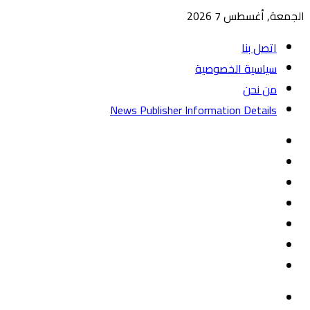
الجمعة, أغسطس 7 2026
اتصل بنا
سياسية الخصوصية
من نحن
News Publisher Information Details
واتساب
TikTok
تيلقرام
‏Google
Play
يوتيوب
تويتر
فيسبوك
القائمة