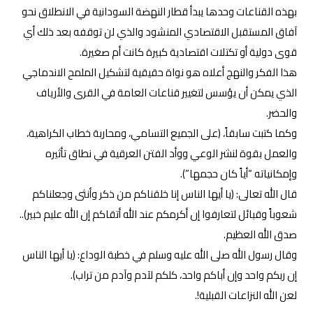
بهذه القناعات وحدها يبدأ قطار النهضة السودانية في الانطلاق نحو
آفاق المستقبل الاقتصادي المنشود والذي لن توقفه بعد ذلك أي
قوى دولية أو تكتلات اقتصادية كبيرة كانت أم صغيرة.
هذا الفكر والنهج أعلاه هو نواة حقيقية لتشكيل الملمح الاندماجي
الذي يمكن أن يؤسس لتغيير قناعات العامة في القرى والأرياف
والحضر.
وكما كتبت سابقاً، ‏(على الجميع التسامي، ومحاربة خطاب الكراهية،
والعمل بقوة لنشر الوعي ووأد الفتن العرقية في نطاق تأثيره
وإمكانياته “أياً كان حجمها”).
قال الله تعالى: (يا أيها الناس إنا خلقناكم من ذكر وأنثى وجعلناكم
شعوباً وقبائل لتعارفوا إن أكرمكم عند الله أتقاكم إن الله عليم خبير)..
صدق الله العظيم.
وقال رسول الله صلى الله عليه وسلم في خطبة الوداع: (يا أيها الناس
إن ربكم واحد وإن أباكم واحد، كلكم لآدم وآدم من تراب).
لعن الله النزاعات القبلية!.