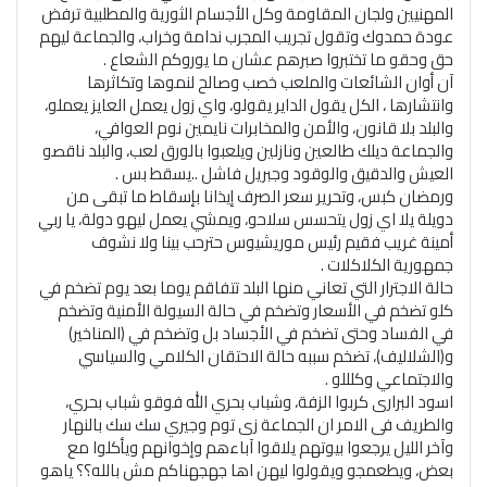
المهنيين ولجان المقاومة وكل الأجسام الثورية والمطلبية ترفض
عودة حمدوك وتقول تجريب المجرب ندامة وخراب، والجماعة ليهم
حق وحقو ما تختبروا صبرهم عشان ما يوروكم الشعاع .
آن أوان الشائعات والملعب خصب وصالح لنموها وتكاثرها
وانتشارها ، الكل يقول الداير يقولو، واي زول يعمل العايز يعملو،
والبلد بلا قانون، والأمن والمخابرات نايمين نوم العوافي،
والجماعة ديلك طالعين ونازلين ويلعبوا بالورق لعب، والبلد ناقصو
العيش والدقيق والوقود وجبريل فاشل ..يسقط بس .
ورمضان كبس، وتحرير سعر الصرف إيذانا بإسقاط ما تبقى من
دويلة يلا اي زول يتحسس سلاحو، ويمشي يعمل ليهو دولة، يا ربي
أمينة غريب فقيم رئيس موريشيوس حترحب بينا ولا نشوف
جمهورية الكلاكلات .
حالة الاجترار التي تعاني منها البلد تتفاقم يوما بعد يوم تضخم في
كلو تضخم في الأسعار وتضخم في حالة السيولة الأمنية وتضخم
في الفساد وحتى تضخم في الأجساد بل وتضخم في (المناخير)
و(الشلاليف)، تضخم سببه حالة الاحتقان الكلامي والسياسي
والاجتماعي وكلللو .
اسود البرارى كربوا الزفة، وشباب بحري الله فوقو شباب بحري،
والطريف فى الامر ان الجماعة زى توم وجيري سك سك بالنهار
وآخر الليل يرجعوا بيوتهم يلاقوا آباءهم وإخوانهم ويأكلوا مع
بعض، ويطعمجو ويقولوا ليهن اها جهجهناكم مش بالله؟؟ ياهو