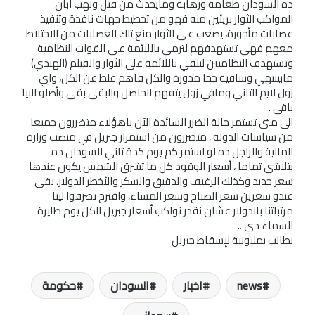
ده السودان طعامة ورهابة ومايحدث من قتل ونهب ابان
المواكب الثوار بريئين منه فهو من تخطيط جهات نافذة وتنفيذ
عصابات مأجورة، يصعب على الثوار منع تلك العصابات من الاختلاط
معهم فهي تستهدفهم لترمي باللائمة على القوات النظامية
وتستهدف النظاميين لتلقي باللائمة على الثوار والفيلم (الهندي)
مابينتهي وساقية جحا مدورة والكل فاهم غلط عن الكل، واي
زول لايم التاني ومافي زول يتفهم الحاصل والبقى بقى وأصلو البيا
باقي .
الى متى تستمر حالة الضرر السائدة الآن ياهؤلاء متضررون جميعا
من سياسات الدولة ، متضررون من استمرار جبريل في منصب وزارة
المالية والراجل ده لو استمر كم يوم كدة تاني السودان ده
بتلاشى تماما ، أسعار الوقود كل ما تشرق الشمس يكون عندها
سعر جديد وكذلك الرغيف والدقيق والسكر والأخطر الدولار، بقى
عندو سعرين سعر الصباح وسعر المساء، واقترح تصرفوا لينا
مرتباتنا بالدولار عشان نقدر نواكب أسعار جبريل الكل يوم طايرة
السماء دي ..
نطالب بمليونية لإسقاط جبريل
news
اخبار
السودان
حكومة