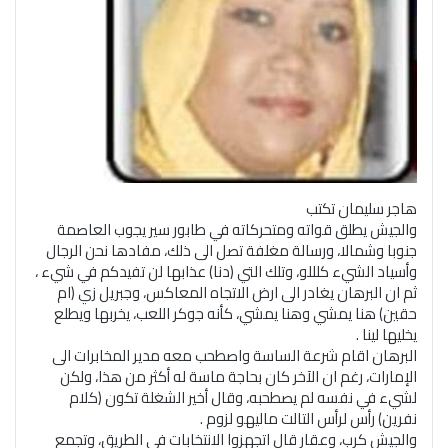
هاجر سليمان تكتب
والجيش يطلق قواته ومتحركاته في طابور سير يجوب العاصمة
جنوبا وشمالا، ورسالة مغلفة تصل الى ذلك، مفادها نحن الرجال
وأسياد الشيء كلللو، وتلك التي (دنا) عذابها لن تفيدكم في شيء ،
ثم ان البرهان يغادر الى ارض الاتجاه المعاكس، وجبريل زي (ام
حقين) هنا يمشي وهنا يمشي، كأنه جوكر اللعب، يخربها ويطلع
يخليها لينا .
البرهان اقام شرعة الساسة واصطحب معه مدير المخابرات الى
الإمارات، رغم ان الآخر كان بحاجة ماسة له أكثر من هذا، ولكن
لشيء في نفسه لم يصطحبه، وقال أخير الشغلة تكون (كلام
نفرين) رأس لرأس التالت ماليهو لزوم .
والجيش كرب، وعقار قال اتجهزوا الانتخابات في الطريق، وتجمع