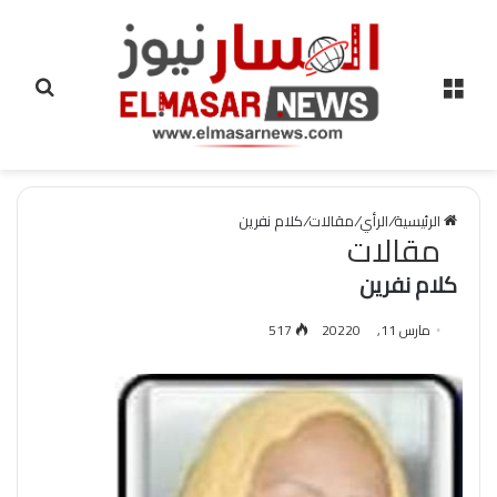
القائمة
بحث
عن
الرئيسية
/
الرأي
/
مقالات
/
كلام نفرين
مقالات
كلام نفرين
مارس 11, 2022
0
517