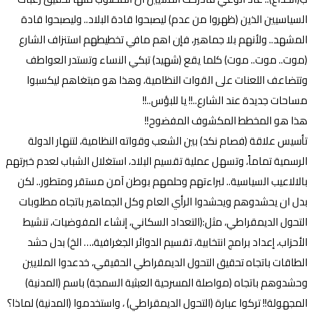
السياسيين الذين (ظهروا من عدم) ليصبحوا قادة البلاد.. وليصبحوا قادة
المشهد.. ولأنهم بلا جماهير، فإن اهم مافي تخطيطهم استنزاف الشارع
(موت.. موت.. موت) كلما يقع (شهيد) تبكي النساء وتستدر العواطف
وتتضاعف اللعنات على القوات النظامية، وهذا هو مبتغاهم ليكسبوا
مساحات جديدة عند الشارع..!! يا للبؤس..!!
هذا هو المخطط المكشوف المفضوح!!
تأسيس علاقة (فصام نكد) بين الشعب وقواته النظامية، لتنهار الدولة
الرسمية تماماً، وتسهل عملية تقسيم البلاد، استغلال الشباب لعدم خبرتهم
بالالاعيب السياسية.. لبراءتهم وحلمهم بوطن آمن مستقر ومتطور.. لكن
بدل ان يحشدوهم ويحشدوا الرأي العام وكل الجماهير باتجاه مطلوبات
التحول الديمقراطي، مثل:(التعداد السكاني، إنشاء المفوضيات، تنشيط
الأحزاب، إعداد برامج انتخابية، تقسيم الدوائر الجغرافية،… الخ) بدل حشد
الطاقات باتجاه تحقيق التحول الديمقراطي الحقيقي، خدعدوا الملايين
وحشدوهم باتجاه (مواصلة المسرحية العبثية السمجة) باسم (المدنية)
المجهولة!! تركوا عبارة (التحول الديمقراطي) ، واستخدموا (المدنية) لماذا؟