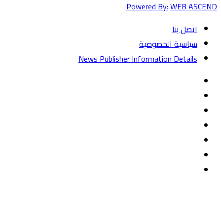
Powered By:
WEB ASCEND
اتصل بنا
سياسية الخصوصية
News Publisher Information Details
فيسبوك
تويتر
يوتيوب
‏Google
Play
تيلقرام
TikTok
واتساب
زر
تويتر
تيلقرام
ماسنجر
ماسنجر
واتساب
فيسبوك
الذهاب