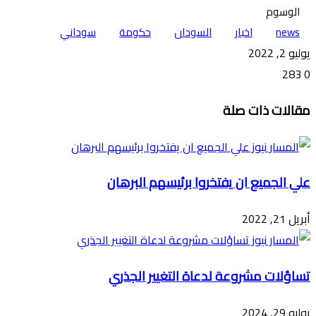
الوسوم
news
اخبار
السودان
حكومة
سوداني
يوليو 2, 2022
283
0
تويتر
ڤايبر
طباعة
تيلقرام
ماسنجر
ماسنجر
واتساب
فيسبوك
مشاركة
مقالات ذات صلة
عبر
البريد
علي الجميع ان يفتخروا برئيسهم البرهان
أبريل 21, 2022
تساؤلات مشروعة لدعاة التغيير الجذري
يوليو 29, 2024