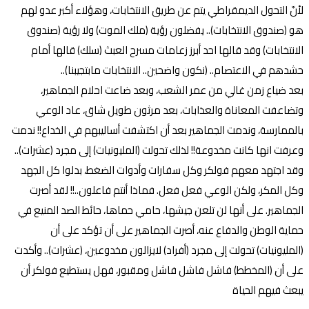
لأنّ التحول الديمقراطي يتم عن طريق الانتخابات، وهؤلاء أكبر عدو لهم
هو (صندوق الانتخابات).. يفضلون رؤية (ملك الموت) ولا رؤية (صندوق
الانتخابات) وقد قالها احد أبرز زعامات مسرح العبث (سلك) قالها أمام
حشدهم في الاعتصام.. (نكون واضحين.. الانتخابات مابتجيبنا)..
بعد ضياع زمن غالي من عمر الشعب، وبعد ضاعت احلام الجماهير،
وتضاعفت المعاناة والعذابات، بعد مرثون طويل شاق، عاد الوعي
بالممارسة، وندمت الجماهير بعد أن اكتشفت أساليبهم في الخداع!! ندمت
وعرفت انها كانت مخدوعة!! لذلك تحولت (المليونيات) إلى مجرد (عشرات)..
وقد اجتهد معهم فولكر وكل سفارات وأدوات الضغط، بدلوا كل الجهد
وكل المكر، ولكن الوعي فعل فعل. فماذا أنتم فاعلون..!! لقد أصرت
الجماهير. على أنها لن تلعن جيشها، حامي حماها، حائط الصد المنيع في
حماية الوطن والدفاع عنه، أصرت الجماهير على أن تؤكد على أن
(المليونيات) تحولت إلى مجرد (أفراد) لايزالون مخدوعين، (عشرات).. وأكدت
على أن (المخطط) فاشل فاشل فاشل ومقبور، فهل يستطيع فولكر أن
يبعث فيهم الحياة