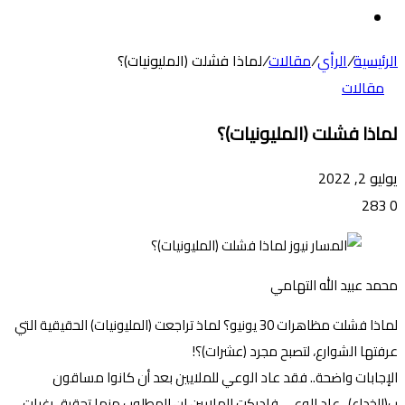
عن
الوضع
المظلم
الرئيسية
/
الرأي
/
مقالات
/
لماذا فشلت (المليونيات)؟
مقالات
لماذا فشلت (المليونيات)؟
يوليو 2, 2022
283
0
محمد عبيد الله التهامي
لماذا فشلت مظاهرات 30 يونيو؟ لماذ تراجعت (المليونيات) الحقيقية التي
عرفتها الشوارع، لتصبح مجرد (عشرات)؟!
الإجابات واضحة.. فقد عاد الوعي للملايين بعد أن كانوا مساقون
ب(الخداع).. عاد الوعي فادركت الملايين ان المطلوب منها تحقيق رغبات