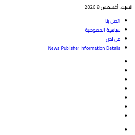
السبت, أغسطس 8 2026
اتصل بنا
سياسية الخصوصية
من نحن
News Publisher Information Details
واتساب
TikTok
تيلقرام
‏Google
Play
يوتيوب
تويتر
فيسبوك
القائمة