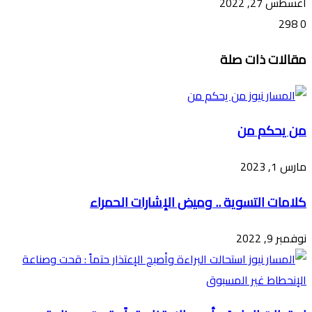
أغسطس 27, 2022
298
0
تويتر
ڤايبر
طباعة
تيلقرام
ماسنجر
ماسنجر
واتساب
فيسبوك
مشاركة
مقالات ذات صلة
عبر
البريد
من يحكم من
مارس 1, 2023
كلامات التسوية .. وميض الإشارات الحمراء
نوفمبر 9, 2022