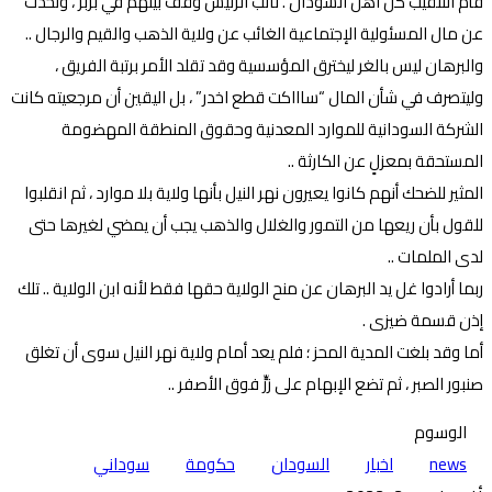
فأم التنقيب كل اهل السودان . نائب الرئيس وقف بينهم في بربر ، وتحدث
عن مال المسئولية الإجتماعية الغائب عن ولاية الذهب والقيم والرجال ..
والبرهان ليس بالغر ليخترق المؤسسية وقد تقلد الأمر برتبة الفريق ،
وليتصرف في شأن المال “ساااكت قطع اخدر” ، بل اليقين أن مرجعيته كانت
الشركة السودانية للموارد المعدنية وحقوق المنطقة المهضومة
المستحقة بمعزلٍ عن الكارثة ..
المثير للضحك أنهم كانوا يعيرون نهر النيل بأنها ولاية بلا موارد ، ثم انقلبوا
للقول بأن ريعها من التمور والغلال والذهب يجب أن يمضي لغيرها حتى
لدى الملمات ..
ربما أرادوا غل يد البرهان عن منح الولاية حقها فقط لأنه ابن الولاية .. تلك
إذن قسمة ضيزى .
أما وقد بلغت المدية المحز ؛ فلم يعد أمام ولاية نهر النيل سوى أن تغلق
صنبور الصبر ، ثم تضع الإبهام على زرٍّ فوق الأصفر ..
الوسوم
news
اخبار
السودان
حكومة
سوداني