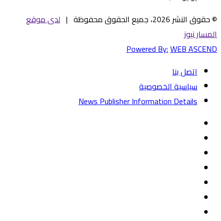
© حقوق النشر 2026، جميع الحقوق محفوظة |
لدى موقع
المسار نيوز
Powered By:
WEB ASCEND
اتصل بنا
سياسية الخصوصية
News Publisher Information Details
فيسبوك
تويتر
يوتيوب
‏Google
Play
تيلقرام
TikTok
واتساب