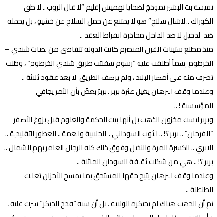
نفيسة بت البشير نموذجٌ لضحايا تهميش إقليم “لا قال الروب .. لا طق
الكوراك .. لاشال سلاح” هو لا يمتنع عن حمل السلاح عن خشيةٍ ، بل يحمله
ضد الدخيل لا ضد الداخل محاذرة انفراط العقد ..
منذ مطلع ستينات القرن المنصرم كانت الدولة تتقاضى من بصات شندي –
الخرطوم رسماً أطلقت عليه “رسوم سفلتت طريق شندي الخرطوم” ، وظلت
تصرف منه على أمصار البلاد ، ولم يرصف الطريق الا بعد عقود ثلاثة ..
وعندما وقف البرهان يغيل عثرة بربر ، بربرَ بعضٌ بأن الأمر يجافي
المؤسسية ! ..
وبربر ليست مخزون الذهب بل أنها بيت الحكمة والعلوم قبل بزوغ الأصفر
“الفرحان” .. بربر ؟! .. الثوب السوداني .. الجلابية والعمة .. العطور التقليدية ..
الآبري .. الكسرة المرة والنخيل وفوق ذلك كله الرجال العامر بهم الشمال ..
بربر ؟! .. هي من شكلت ثقافة السودان الماثلة ..
وعندما وقف البرهان يتيح حقها المستحق بما يمسح الأحزان تعالت
الطنطنة ..
ثم أن الذهب هناك لم تحتكره الولاية ، بل أن سنة “قدح الدبكر” سرت عليه ،