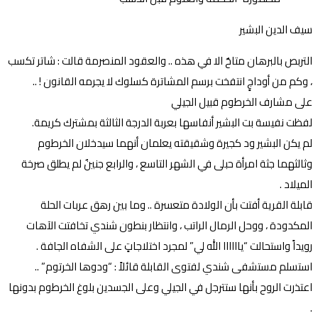
سيف الدين البشير
التربص بالبرهان متاحٌ الا في هذه .. والعقود المنصرمة قالت : شاتر تكسب
، وكم من أوداجٍ انتفخت برسم المشاترة كسلوك لا يجرمه القانون ! ..
على مشارف الخرطوم قبيل الجيلي
لفظت نفيسة بت البشير أنفاسها بعربة الدرجة الثالثة بمشترك كريمة.
لم يكن البشير ود كجيرة وشقيقته يعلمان أنهما سيدخلان الخرطوم
وثالثهما جثة امرأة حبلى في الشهر التاسع ، والرابع جنينٌ لم يطلق صرخة
الميلاد .
قابلة القرية أفتت بأن الولادة متعسرة .. وما بين رهق عربات الحلة
المكدودة ، ووحل الرمال الراتب ، وانتظار بنطون شندي تخافتت الآهات
رويداً واستحالت “ياااااا الله لي” لمجرد اختلاجاتٍ على الشفاه الجافة .
استسلم مستشفى شندي لفتوى القابلة قائلاً : “ودوها الخرتوم” ..
اعتذرت الروح بأنها ستترجل في الجيلي وعلى الجسدين بلوغ الخرطوم بدونها
.