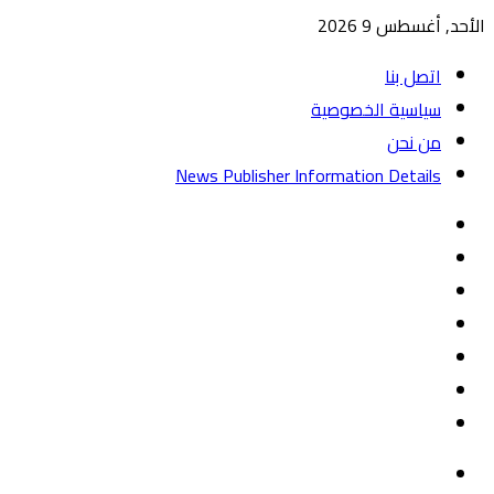
الأحد, أغسطس 9 2026
اتصل بنا
سياسية الخصوصية
من نحن
News Publisher Information Details
واتساب
TikTok
تيلقرام
‏Google
Play
يوتيوب
تويتر
فيسبوك
القائمة