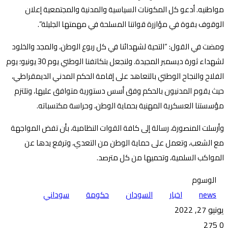
مواطنيه. أدعو كل المكونات السياسية والمدنية والمجتمعية إعلان
الوقوف بقوة في مؤازرة قواتنا المسلحة في مهمتها الجليلة”.
ومضت في القول: “التحية لشهدائنا في كل ربوع الوطن، والمجد والخلود
لشهداء ثورة ديسمبر المجيدة. ولنجعل بتكاتفنا الوطني يوم 30 يونيو؛ يوم
الفلاح والنجاح الوطني بالتعاهد على إقامة الحكم المدني الديمقراطي،
حيث يقوم المدنيون بالحكم وفق أسس دستورية متوافق عليها، وتلتزم
مؤسستنا العسكرية المهنية بحماية الوطن، وحراسة مكتسباته.
وأرسلت المنصورة، رسالة إلى كافة القوات النظامية، بأن تفض المواجهة
مع الشعب، وتعمل على حماية الوطن من التعدي، وترفع يدها عن
المواكب السلمية، وتحميها من كل مترصد.
الوسوم
news
اخبار
السودان
حكومة
سوداني
يونيو 27, 2022
275
0