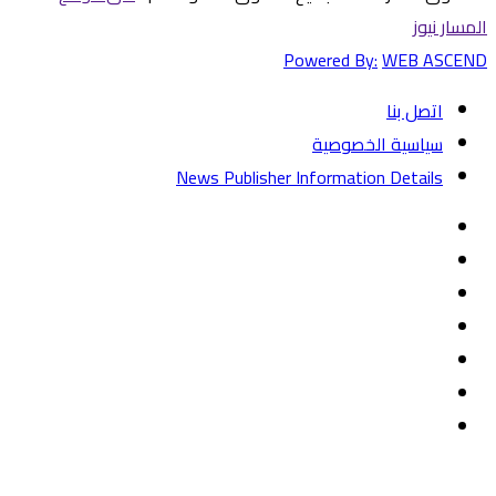
المسار نيوز
Powered By:
WEB ASCEND
اتصل بنا
سياسية الخصوصية
News Publisher Information Details
فيسبوك
تويتر
يوتيوب
‏Google
Play
تيلقرام
TikTok
واتساب
زر
تويتر
تيلقرام
ماسنجر
ماسنجر
واتساب
فيسبوك