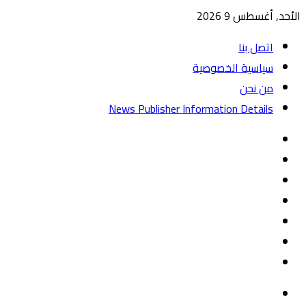
الأحد, أغسطس 9 2026
اتصل بنا
سياسية الخصوصية
من نحن
News Publisher Information Details
واتساب
TikTok
تيلقرام
‏Google
Play
يوتيوب
تويتر
فيسبوك
القائمة