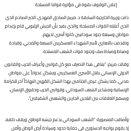
دانت وزيرة الخارجية السابقة د. مريم الصادق المهدي، الخبر الصادم الذي
الذي أعلنته القوات المسلحة؛ والذي يفيد بأن الجيش الإثيوبي قام بإعدام
مواطن وسبعة جنود سودانيين كانوا أسرى لديهم.
وتقدمت بالتعازي لأسر الشهداء العسكريين السبعة والمدني، وقيادة
وضباط وضباط صف وجنود قوات الشعب المسلحة.
وقالت مريم: “يتنافى هذا التصرف مع كل قوانين وأعراف الحرب والقانون
الدولي الإنساني بقتل الأسرى العسكريين، ويشكل عدواناً على مواطن
مدني. كما يشكل عرض الجثامين بهذا الشكل المُهين انتهاكاً آخر للكرامة
الإنسانية ومشاعر الشعب السوداني، وقوانين الحرب وحقوق الإنسان،
ويسمم العلاقات بين البلدين الجارين والشعبين الشقيقين”.
وأضافت المنصورة: “الشعب السوداني يدعم جيشه الوطني ويقف خلفه،
إذ يقوم بواجبه الدستوري في حماية حدود وسيادة أرض الوطن وأمن