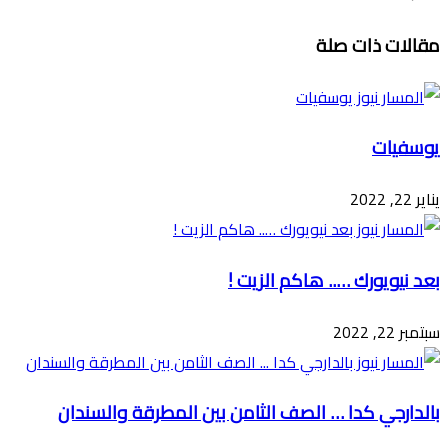
تويتر
ڤايبر
طباعة
تيلقرام
ماسنجر
ماسنجر
واتساب
فيسبوك
مشاركة
مقالات ذات صلة
عبر
البريد
يوسفيات
يناير 22, 2022
بعد نيويورك ….. هاكم الزيت !
سبتمبر 22, 2022
بالدارجي كدا … الصف الثامن بين المطرقة والسندان