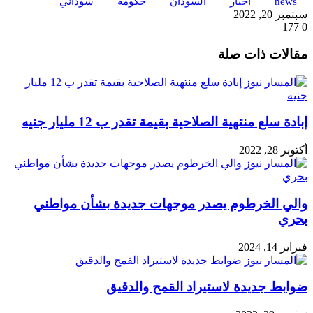
news
اخبار
السودان
حكومة
سوداني
سبتمبر 20, 2022
177
0
تويتر
ڤايبر
طباعة
تيلقرام
واتساب
ماسنجر
ماسنجر
فيسبوك
مشاركة
مقالات ذات صلة
عبر
البريد
إبادة سلع منتهية الصلاحية بقيمة تقدر ب 12 مليار جنيه
أكتوبر 28, 2022
والي الخرطوم يصدر موجهات جديدة بشأن مواطني
بحري
فبراير 14, 2024
ضوابط جديدة لاستيراد القمح والدقيق