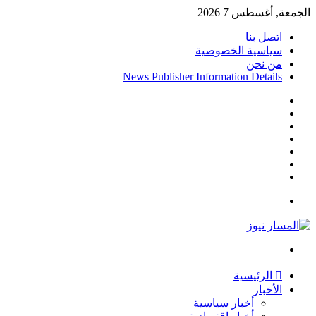
الجمعة, أغسطس 7 2026
اتصل بنا
سياسية الخصوصية
من نحن
News Publisher Information Details
واتساب
TikTok
تيلقرام
‏Google
Play
يوتيوب
تويتر
فيسبوك
القائمة
بحث
عن
الرئيسية
الأخبار
أخبار سياسية