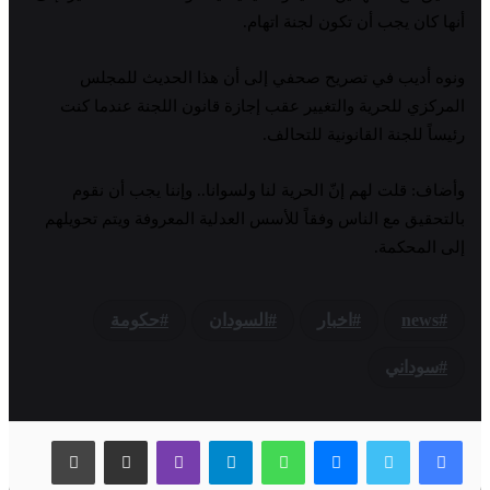
أنها كان يجب أن تكون لجنة اتهام.
ونوه أديب في تصريح صحفي إلى أن هذا الحديث للمجلس
المركزي للحرية والتغيير عقب إجازة قانون اللجنة عندما كنت
رئيساً للجنة القانونية للتحالف.
وأضاف: قلت لهم إنّ الحرية لنا ولسوانا.. وإننا يجب أن نقوم
بالتحقيق مع الناس وفقاً للأسس العدلية المعروفة ويتم تحويلهم
إلى المحكمة.
news
اخبار
السودان
حكومة
سوداني
فيسبوك
تويتر
ماسنجر
واتساب
تيلقرام
ڤايبر
مشاركة عبر البريد
طباعة