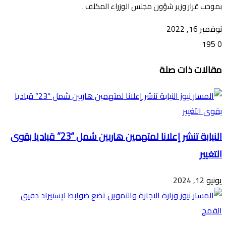
بموجب قرار وزير شؤون مجلس الوزراء المكلف .
نوفمبر 16, 2022
195
0
تويتر
ڤايبر
طباعة
تيلقرام
ماسنجر
ماسنجر
واتساب
فيسبوك
مشاركة
مقالات ذات صلة
عبر
البريد
النيابة تنشر إعلانا لمتهمين هاربين شمل “23” قياديا بقوى
التغيير
يونيو 12, 2024