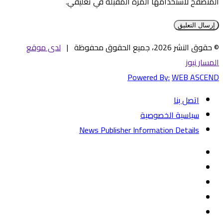
المتصفح لاستخدامها المرة المقبلة في تعليقي.
© حقوق النشر 2026، جميع الحقوق محفوظة |
لدى موقع
المسار نيوز
Powered By:
WEB ASCEND
اتصل بنا
سياسية الخصوصية
News Publisher Information Details
فيسبوك
تويتر
يوتيوب
‏Google
Play
تيلقرام