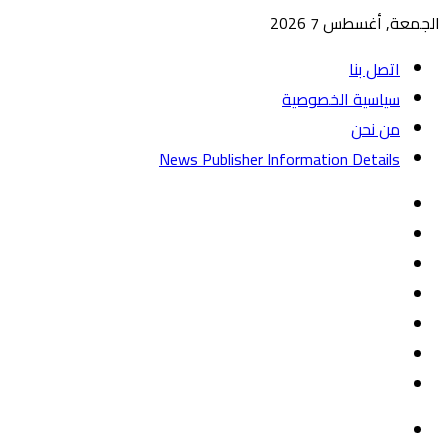
الجمعة, أغسطس 7 2026
اتصل بنا
سياسية الخصوصية
من نحن
News Publisher Information Details
واتساب
TikTok
تيلقرام
‏Google
Play
يوتيوب
تويتر
فيسبوك
القائمة