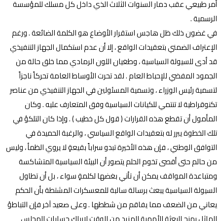
أمر طبيعي عقب دمار السنوات الثلاث الذي داخل كل مسلك للمؤسسة
الرسمية .
في غضون ذلك ظل هاجس استقرار الأوضاع هو الكلمة الضائعة . ورغم
الإعتراف الضمني بتعقيدات الواقع ، إلا أن عدم استكمال الجهاز التنفيذي
قد أدى للسيولة السياسية ، وطغيان اللون الرمادي مما خلق حالة من
الجمود المفضي للإحباط العام . لقد تحرت الأوساط العامة تحركاً ناجزاً
لتسمية رئيس الوزراء ، وتسمية المسئولين في الجهاز التنفيذي من عناصر
تكنوقراطية لا تنتمي للكيانات السياسية وفق المتعارف عليه . وكان
المأمول أن تقطع هذه القرارات ( قول كل خطيب ) . وإذا كان التلكؤ في
تلك الخطوة يبرر له بتعقيدات الواقع السياسي ، والرغبة الحميدة في
التوافق الوطني ، فإن هذه الأخيرة تبدو سراباً بقيعةٍ لا يروي الظمأ ، وليس
من حالم حتى أقصى تخوم الحلم يتصور أن البيئة السياسية المتشاكسة
ومتباعدة المواقف يمكن أن تأتي بغضها لكلمةٍ سواء ، بل أن تطاول
السيولة السياسية يبعث برسالة سالبة للمعسكرات المشتطة بأن الحكم
يعاني من الضعف مما يفاقم من شططها . وعلى صعيد آخر فإن التباطؤ
الماثل يمنح البعثة الأممية المزيد من الوقت لإرباك حسابات المجلس