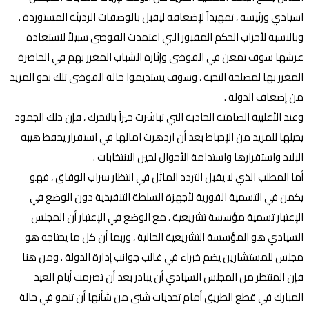
اسيادي ورئيسه ، تمهيداً لإضعافه ليقبل بالوصفات الرديئة المستوردة .
وبالنسبة لأحزاب الحكم المقبور التي اعتمدت الفوضى سبيلاً لاستعادة
عرشها سوف تمعن في الفوضى وإثارة الشباب المغرر بهم في الحاضرة
المغرر بها لمصلحة النخبة ، وسوف يستديموا حالة الفوضى تلك نحو المزيد
من إضعاف الدولة .
وعند الأغلبية الصامتة الحادبة التي تباشرت خيراً بالتحرك ، فإن ذلك الجمود
يحيلها للمزيد من الإحباط بعد أن ازدهرت آمالها في استقرار يحفظ هيبة
البلاد واستقرارها واستدامة الأحوال لحين الانتخابات .
أما المطلب الذي لا يقبل التردد الماثل في انتظار سراب الوفاق ، فهو
يكمن في التسمية الفورية لأجهزة السلطة التنفيذية دون الوضع في
الإعتبار تسمية مؤسسة تشريعية ، مع الوضع في الإعتبار أن المجلس
السيادي هو المؤسسة التشريعية الحالية ، وربما أن كل ما يحتاجه هو
مجلس للمستشارين يضم خبراء في غالب جوانب إدارة الدولة . ومن هنا
فإن المنتظر من المجلس السيادي أن يبادر بعد أن تصرمت أيام العيد
المبارك في قطع الطريق أمام تحديات شتى من شأنها أن تنمو في حالة