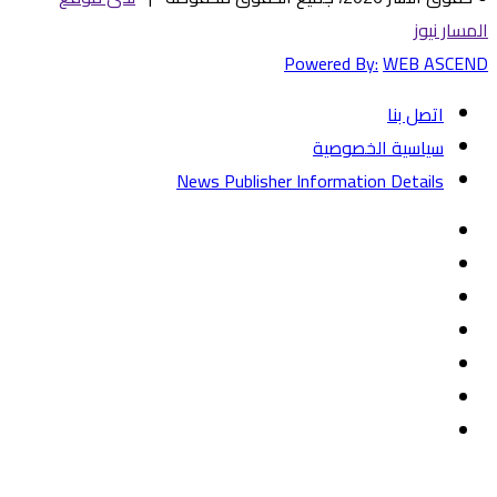
المسار نيوز
Powered By:
WEB ASCEND
اتصل بنا
سياسية الخصوصية
News Publisher Information Details
فيسبوك
تويتر
يوتيوب
‏Google
Play
تيلقرام
TikTok
واتساب
زر
تويتر
تيلقرام
ماسنجر
ماسنجر
واتساب
فيسبوك