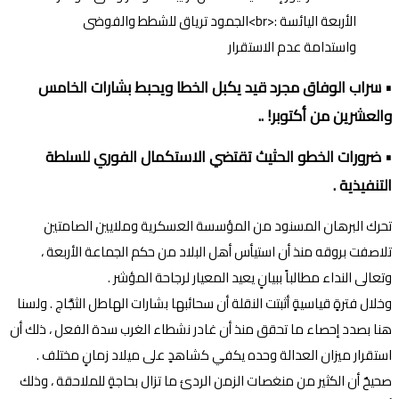
• سراب الوفاق مجرد قيد يكبل الخطا ويحبط بشارات الخامس
والعشرين من أكتوبر! ..
• ضرورات الخطو الحثيث تقتضي الاستكمال الفوري للسلطة
التنفيذية .
تحرك البرهان المسنود من المؤسسة العسكرية وملايين الصامتين
تلاصفت بروقه منذ أن استيأس أهل البلاد من حكم الجماعة الأربعة ،
وتعالى النداء مطالباً ببيانٍ يعيد المعيار لرجاحة المؤشر .
وخلال فترةٍ قياسيةٍ أثبتت النقلة أن سحائبها بشارات الهاطل الثجَّاج . ولسنا
هنا بصدد إحصاء ما تحقق منذ أن غادر نشطاء الغرب سدة الفعل ، ذلك أن
استقرار ميزان العدالة وحده يكفي كشاهدٍ على ميلاد زمانٍ مختلف .
صحيحٌ أن الكثير من منغصات الزمن الردئ ما تزال بحاجةٍ للملاحقة ، وذلك