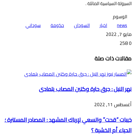
السيولة السياسية الماثلة .
الوسوم
news
اخبار
السودان
حكومة
سوداني
مايو 7, 2022
258
0
تويتر
ڤايبر
طباعة
تيلقرام
ماسنجر
ماسنجر
واتساب
فيسبوك
مشاركة
مقالات ذات صلة
عبر
البريد
نهر النيل : جرق حارة وكتين المصاب يتمادى
أغسطس 11, 2022
خيبات “قحت” والسعي لإرباك المشهد : المصادر المستترة ؛
الحياء أم الخشية ؟