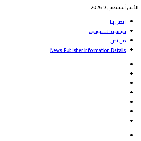
الأحد, أغسطس 9 2026
اتصل بنا
سياسية الخصوصية
من نحن
News Publisher Information Details
واتساب
TikTok
تيلقرام
‏Google
Play
يوتيوب
تويتر
فيسبوك
القائمة