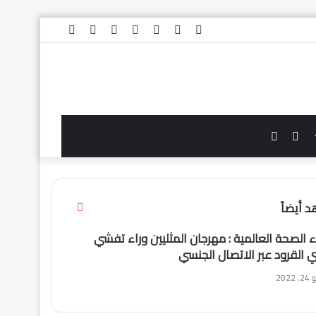
فيسبوك
تويتر
يوتيوب
‏Google
تيلقرام
TikTok
واتساب
Play
الوضع
بحث
المظلم
عن
إغلاق
 أيضاً
ء الصحة العالمية : مهرجان المثليين وراء تفشي
 القرود عبر الاتصال الجنسي
 2022