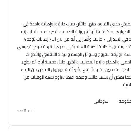
حادية عن تسجيل “5 إصابات جديدة بمرض جدري القرود، منها حالتان بغرب دارفور وإصابة واحدة في
لطوارئ ومكافحة الأوبئة بوزارة الصحة، منتصر محمد عثمان، إنه
بتسجيل الحالات الجديدة ارتفع عدد الإصابات بجدري القرود في البلاد إلى 7 حالات.وأشار إلى أنه من بين الـ 7 إصابات تُوجد 4
 تشاد.وتقول منظمة الصحة العالمية إن جدري القردة مرض فيروسي
ة الوثيقة للقروح وسوائل الجسم والرذاذ التنفسي والأدوات
لحمى والصداع وآلام العضلات والظهر خلال خمسة أيام، ثم يظهر
اطن القدمين، متبوعاً ببقع وأخيراً قشورويزول المرض من تلقاء
ار أعراضه لفترة تتراوح من 2 إلى 4 أسابيع، كما يمكن أن يسبب حالات وخيمة، فيما تتراوح نسبة الوفيات من
كومة
سوداني
177
0