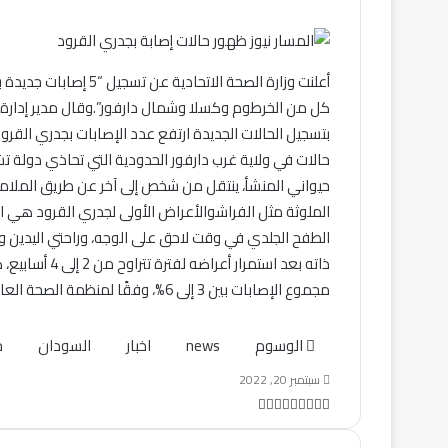
أعلنت وزارة الصحة الات
كل من الخرطوم وكسلا وشمال دارفور”.وقال مدير إدارة ا
حالات في ولاية غرب دارفور الحدودية التي تحاذي دولة
حيواني المنشأ، ينتقل من شخص إلى آخر عن طريق الملامس
الملوثة مثل الفراشوالأعراض الأولى لجدري القرود هي ا
الطفح الجلدي في وقت لاحق على الوجه، وراحتي اليدين وب
ذاته بعد استمر
مجموع الإصابات بين 3 إلى 6%، وفقًا لمنظمة الصحة العالمية.
الوسوم
news
اخبار
السودان
ح
سبتمبر 20, 2022
تويتر
ڤايبر
طباعة
تيلقرام
ماسنجر
ماسنجر
واتساب
مشاركة
فيسبوك
عبر