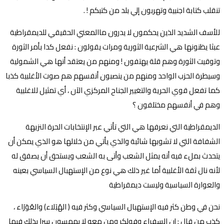
تنقلب كتابة اجنبية وتهربون إلي بلد من كتبكم ! .
للأسف الشديد الذين يحكمون لا يدرون ماالمعني الحقيقي للديمقراطية
عبثا يظنونها هي الشرعية الثورية ومرات يقولون : نفعل كدا بأمر الثورة
وتوقيت الثورة وهم قلة يهتفون ! ومنهم من يعتقد أنها هي الشمولية
وسيطرة الحزب الواحد ومنهم من ينصبون أنفسهم هم صوت الأغلبية كذبا
كما تفعل قوي الحرية والتغيير الجناح المركزي الآن ، أي تمثيل للاغلبية
وهم في أنفسهم مختلفون ؟
الديمقراطية التي نعرفها هي التي تأتي عبر الإنتخابات الحرة النزيهة
الشفافة التي لا تشوبها شائبة والذي يأتي من خلالها هو الذي يمكن أن
يتحدث بملء فيه أنه يمثل الشعب وأتى به الشعب ويستحق أن يصفق له
لأنه نال ثقة الأغلبية أما غير ذلك هي نوع من الإستهبال السياسي بعينه
والعوارة السياسية وليست ديمقراطية
نحن في وطن كثر فيه الإستهبال السياسي وكثر فيه ( الهُبَلاء) والعُوَرَاء ،
كذب من قال : إن السفراء وفولكر ومن معه لا يهمسون سرا بذلك فيما