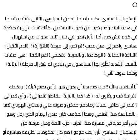
⭕
الإستهبال السياسي عكسه تماما الصدق السياسي ، الثاني نفتقده تماما
في هذه البلاد وصار ضرب من ضروب المستحيل ، كأنك تبحث عن إبرة صغيرة
في كوم قش كبير ، أما الأول تطور في خلال ثلاث سنوات من استهبال
سياسي واضح إلي هبل عجيب ! ثم تحور إلي مرحلة (العَوَارة) ! ، (الدم التقيل) ،
(التناخة)( الدغالة )( الوكادة) ، وبالعربية الفصحي( اغم القفا) ! هي صفات
للأسف الشديد تَخَلَّق بها السياسيون في بلادي لم يتبق إلا مرحلة ( الرِيَالة)
وحتما سوف تأتي!
أنا أستغرب والله !! حزب كبير بدلا أن يكون هو الرأس يصبح (تِرِلَة ) ! ويضحك
الفراجة فيه ويغنون له : ( كدا كدا ياالترلة ….قاطرا قندراني )! ، وأي قدراني
؟ قندراني طافي لمبات وعادمو مدخن وصوته عالي ويمشي الهويني تعبا
، بالمناسبة هذا المنحي وهذا المذهب كان ديدن الإمام الذي رحل وهو
ليس أمر جديد في مسيرة هذا الحزب ، حزب الأمة وصل مرحلة من
الإستهبال السياسي بأن( يخت عودوا) مع كل الحكومات بطريقة مباشرة أو