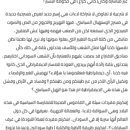
غير مباشرة وكان( خاتي كراع ) في حكومة البشير !
لا شرعية لا تفاوض لا شراكة لاءات هي إسم جديد لعرض مسرحية جديدة
في مسرح الإستهبال السياسي ، فيها التهريج والخروج من النص والصوت
المبحوح الذي تسمعه لكن من الصعب فهمه وفيها غش المتفرج ،
ماتبقي من كتلة الحرية التغيير التي يعلوا صوتها ولا نري لها طحينا تظن
نفسها كذبا أنها تمثل الشعب وللأسف يتحدثون بثقة في ذلك كأن
صناديق الاقتراع قد بصمت عليهم بالعشرة بأن الشعب السوداني اختارهم ،
يتحدثون بثقة زائدة أنهم يريدون العودة للمسار الديمقراطي الذي كانوا
فيه كذبا ، أي ديمقراطية فعلتموها يا هؤلاء؟ تهميش الغير والإقصاء
وتكبيل الرأي الآخر من غير طينتكم ومن طينتكم !! وفساد في الأرض وفشل
هل هذه هي الديمقراطية ام هذا هو الهبل السياسي ؟
إبتكرتم مفردات سيئة في القاموس المحيط للممارسة السياسية في هذه
البلاد وهي السواقة خلاءا ، والعمالة الجهرية ، نعرفها في كل دول
العالم أنها سرية إلا في السودان ، ابتكرتم مفردة لعبة( اللبودة) في غرف
السفارات !! ، ابتكرتم طريقة (الطرة والكتابة ) طرة سودانين وعندما تجوط