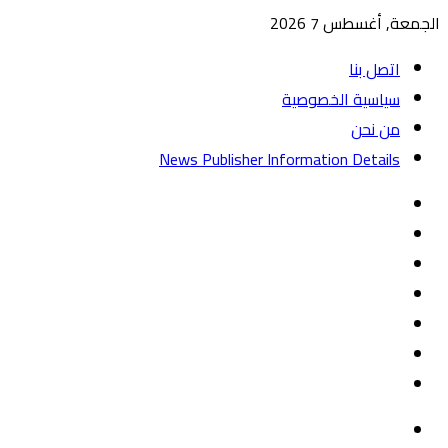
الجمعة, أغسطس 7 2026
اتصل بنا
سياسية الخصوصية
من نحن
News Publisher Information Details
واتساب
TikTok
تيلقرام
‏Google
Play
يوتيوب
تويتر
فيسبوك
القائمة