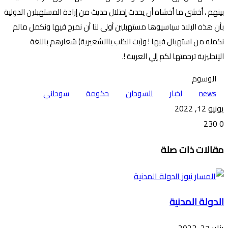
بينهم ، أخشى ما أخشاه أن يحدث إحتلال حديث من إرادة المستهبلين الدولية
بأن هذه البلاد سياسيوها مستهبلين أولى لنا أن نمرح فيها ونكمل مالم
نكمله من استهبال فيها ! و(بت الكلب ياالشعيرية) شعارهم باللغة
الإنجليزية ترجمتها لكم إلي العربية !.
الوسوم
news
اخبار
السودان
حكومة
سوداني
يونيو 12, 2022
230
0
تويتر
ڤايبر
طباعة
تيلقرام
ماسنجر
ماسنجر
واتساب
فيسبوك
مشاركة
مقالات ذات صلة
عبر
البريد
الدولة المدنية