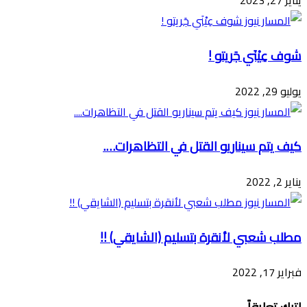
يناير 27, 2023
شوف عِيْنَي جَريتو !
يوليو 29, 2022
كيف يتم سيناريو القتل في التظاهرات….
يناير 2, 2022
مطلب شعبي لأنقرة بتسليم (الشايقي) !!
فبراير 17, 2022